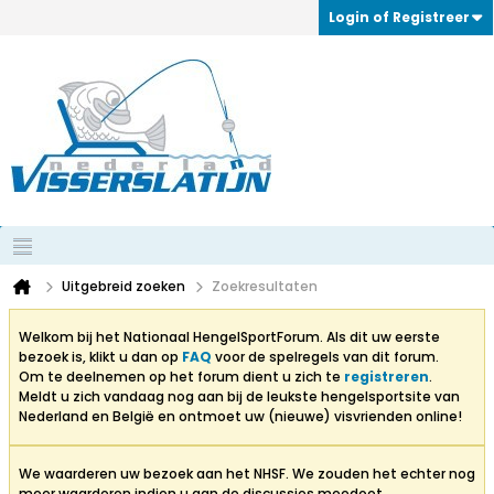
Login of Registreer
Uitgebreid zoeken
Zoekresultaten
Welkom bij het Nationaal HengelSportForum. Als dit uw eerste
bezoek is, klikt u dan op
FAQ
voor de spelregels van dit forum.
Om te deelnemen op het forum dient u zich te
registreren
.
Meldt u zich vandaag nog aan bij de leukste hengelsportsite van
Nederland en België en ontmoet uw (nieuwe) visvrienden online!
We waarderen uw bezoek aan het NHSF. We zouden het echter nog
meer waarderen indien u aan de discussies meedoet.