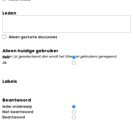
Leden
Alleen gestarte discussies
Alleen huidige gebruiker
Indien 'ja' geselecteerd, dan wordt het filter van gebruikers genegeerd.
Nee
Ja
Labels
Beantwoord
Ieder onderwerp
Niet beantwoord
Beantwoord