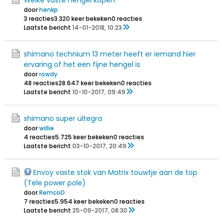
Welke vaste hengel kopen
door
henkp
3 reacties
3.320 keer bekeken
0 reacties
Laatste bericht
14-01-2018, 10:23
shimano technium 13 meter heeft er iemand hier
ervaring of het een fijne hengel is
door
rowdy
48 reacties
28.647 keer bekeken
0 reacties
Laatste bericht
10-10-2017, 09:49
shimano super ultegra
door
willie
4 reacties
5.725 keer bekeken
0 reacties
Laatste bericht
03-10-2017, 20:49
Envoy vaste stok van Matrix touwtje aan de top
(Tele power pole)
door
RemcoD
7 reacties
5.954 keer bekeken
0 reacties
Laatste bericht
25-09-2017, 08:30