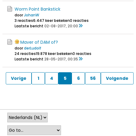
Worm Point Bankstick
door
JohanW
3 reacties
6.447 keer bekeken
0 reacties
Laatste bericht
02-08-2017, 20:00
Maver of DAM of?
door
derLudolf
24 reacties
19.878 keer bekeken
0 reacties
Laatste bericht
28-05-2017, 00:35
Vorige
1
4
5
6
56
Volgende