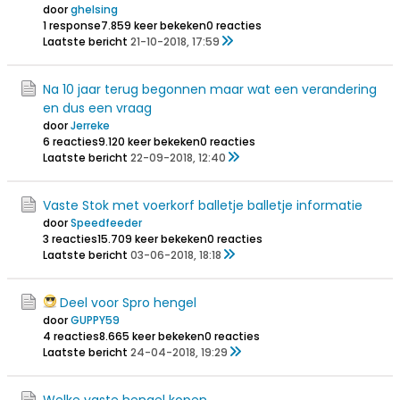
door
ghelsing
1 response
7.859 keer bekeken
0 reacties
Laatste bericht
21-10-2018, 17:59
Na 10 jaar terug begonnen maar wat een verandering
en dus een vraag
door
Jerreke
6 reacties
9.120 keer bekeken
0 reacties
Laatste bericht
22-09-2018, 12:40
Vaste Stok met voerkorf balletje balletje informatie
door
Speedfeeder
3 reacties
15.709 keer bekeken
0 reacties
Laatste bericht
03-06-2018, 18:18
Deel voor Spro hengel
door
GUPPY59
4 reacties
8.665 keer bekeken
0 reacties
Laatste bericht
24-04-2018, 19:29