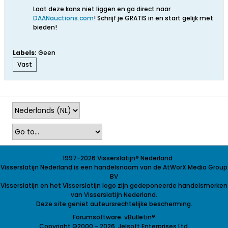
Laat deze kans niet liggen en ga direct naar
DAANauctions.com
! Schrijf je GRATIS in en start gelijk met
bieden!
Labels:
Geen
Vast
©
1997-2026 Visserslatijn
®
Nederland
Visserslatijn Nederland is een handelsnaam van de AtWorX Media Group
BV
Visserslatijn en het Visserslatijn logo zijn gedeponeerde handelsmerken
van Visserslatijn Nederland.
Deze site geniet auteursrechtelijke bescherming.
Forumsoftware: vBulletin®
Copyright ©2000 - 2026, Jelsoft Enterprises Ltd.