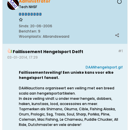
Administrator
Tech NHSF
Sinds:
20-06-2006
Berichten:
9
Woonplaats:
Albrandswaard
#1
Faillissement Hengelsport Delft
03-01-2014, 17:29
DAANhengelsport.gif
Faillissementsveiling! Een unieke kans voor elke
hengelsport fanaat.
DAANauctions organiseert een veiling met een breed
scala aan hengelsportartikelen.
In deze veiling vindt u onder meer hengels, dobbers,
haken, kunstaas, lood, accessoires en meer.
Topmerken als Shimano, Okuma, Cible, Fishing Alaska,
Orum, Prologic, Ssg, Traxis, Soul, Sharp, Porkka, Pline,
Coleman, Mac Fishing, Le Chameau, Puddle Chucker, All
Ride, Dutchmaster en vele andere!