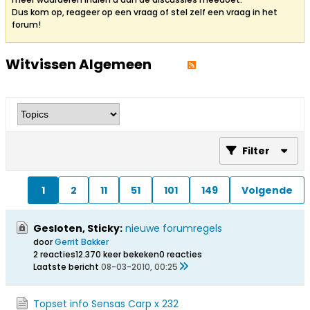
Dus kom op, reageer op een vraag of stel zelf een vraag in het
forum!
Witvissen Algemeen
Filter
1
2
11
51
101
149
Volgende
Gesloten, Sticky:
nieuwe forumregels
door
Gerrit Bakker
2 reacties
12.370 keer bekeken
0 reacties
Laatste bericht
08-03-2010, 00:25
Topset info Sensas Carp x 232