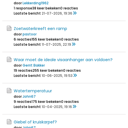
door
Lekkerding1962
1 response
38 keer bekeken
0 reacties
Laatste bericht
21-07-2026, 19:36
Zoetwaterkreeft een ramp
door
pastoor
6 reacties
155 keer bekeken
0 reacties
Laatste bericht
11-07-2025, 22:19
Waar moet de ideale visaanhanger aan voldoen?
door
Gerrit Bakker
19 reacties
255 keer bekeken
0 reacties
Laatste bericht
10-06-2025, 19:53
Watertemperatuur
door
John67
9 reacties
175 keer bekeken
0 reacties
Laatste bericht
10-04-2025, 19:16
Giebel of kruiskarpef?
door
John67