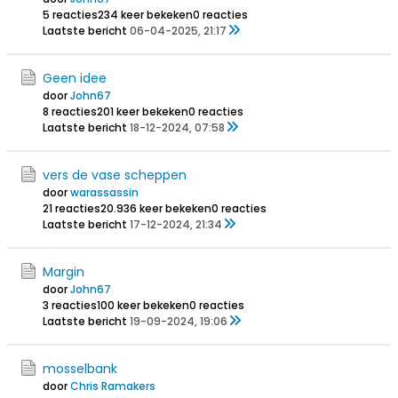
5 reacties
234 keer bekeken
0 reacties
Laatste bericht
06-04-2025, 21:17
Geen idee
door
John67
8 reacties
201 keer bekeken
0 reacties
Laatste bericht
18-12-2024, 07:58
vers de vase scheppen
door
warassassin
21 reacties
20.936 keer bekeken
0 reacties
Laatste bericht
17-12-2024, 21:34
Margin
door
John67
3 reacties
100 keer bekeken
0 reacties
Laatste bericht
19-09-2024, 19:06
mosselbank
door
Chris Ramakers