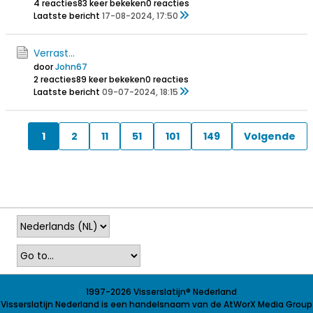
4 reacties
83 keer bekeken
0 reacties
Laatste bericht
17-08-2024, 17:50
Verrast...
door
John67
2 reacties
89 keer bekeken
0 reacties
Laatste bericht
09-07-2024, 18:15
1
2
11
51
101
149
Volgende
©
1997-2026 Visserslatijn
®
Nederland
Visserslatijn Nederland is een handelsnaam van de AtWorX Media Group