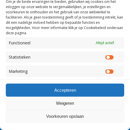
Om je de beste ervaringen te bieden, gebruiken wij
cookies om het
inloggen op onze website te vergemakkelijken, je instellingen en
Terug naar boven
voorkeuren te onthouden en het gebruik van onze webwinkel te
faciliteren.
Als je geen toestemming geeft of je toestemming intrekt, kan
dit een nadelige invloed hebben op bepaalde functies en
Mobiel
Desktop
mogelijkheden. Voor meer informatie klik je op Cookiebeleid onderaan
deze pagina.
Copyright Visserslatijn Nederland 1998-2012
Functioneel
Altijd actief
Statistieken
Statist
Marketing
Market
Accepteren
Weigeren
Voorkeuren opslaan