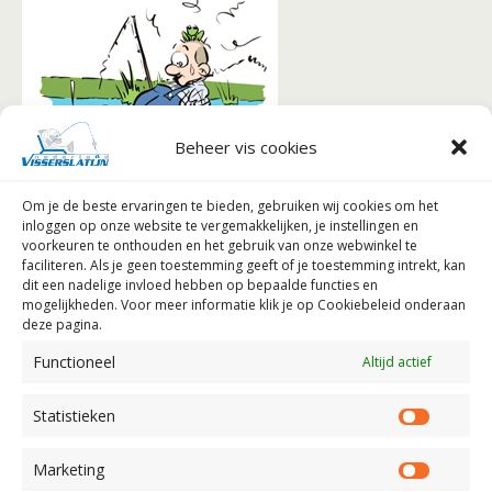
Beheer vis cookies
In deze rubriek nemen
Om je de beste ervaringen te bieden, gebruiken wij
cookies om het
we u als eerste mee in de wereld die ‘vis’ heet. Wat is
inloggen op onze website te vergemakkelijken, je instellingen en
een vis en hoe “werkt” een vis?
voorkeuren te onthouden en het gebruik van onze webwinkel te
faciliteren.
Als je geen toestemming geeft of je toestemming intrekt, kan
Vervolgens kijken we naar de leefomgeving van de vis
dit een nadelige invloed hebben op bepaalde functies en
mogelijkheden. Voor meer informatie klik je op Cookiebeleid onderaan
en de factoren die deze leefomgeving bepalen.
deze pagina.
Tenslotte leren we u nog het een ander over de
Functioneel
Altijd actief
planten- en dierenwereld in en om het water.
Statistieken
Statist
Marketing
Market