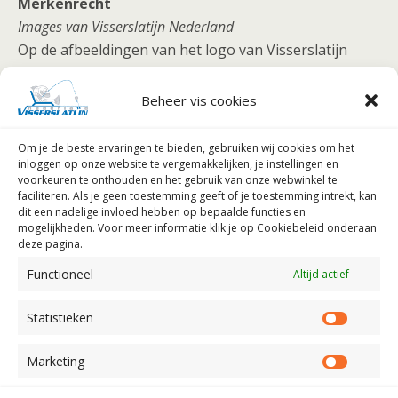
Merkenrecht
Images van Visserslatijn Nederland
Op de afbeeldingen van het logo van Visserslatijn
Nederland en Visserslatijn België is het merkenrecht
en auteursrecht van toepassing. Hierop is tevens het
Beheer vis cookies
copyright van toepassing.
U vindt bij ‘extra links’ meer informatie over het
Om je de beste ervaringen te bieden, gebruiken wij
cookies om het
gebruik van deze images.
inloggen op onze website te vergemakkelijken, je instellingen en
voorkeuren te onthouden en het gebruik van onze webwinkel te
faciliteren.
Als je geen toestemming geeft of je toestemming intrekt, kan
Pepijn van Visserslatijn
dit een nadelige invloed hebben op bepaalde functies en
Op de Pepijn van Visserslatijn cartoons worden
mogelijkheden. Voor meer informatie klik je op Cookiebeleid onderaan
deze pagina.
getekend door Eduard v/d Broek. Op deze cartoons is
het auteursrecht van toepassing. Hierop is tevens het
Functioneel
Altijd actief
copyright van toepassing.
Statistieken
Statist
Marketing
Market