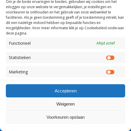
Om je de beste ervaringen te bieden, gebruiken wij
cookies om het
inloggen op onze website te vergemakkelijken, je instellingen en
voorkeuren te onthouden en het gebruik van onze webwinkel te
faciliteren.
Als je geen toestemming geeft of je toestemming intrekt, kan
dit een nadelige invloed hebben op bepaalde functies en
mogelijkheden. Voor meer informatie klik je op Cookiebeleid onderaan
Terug naar boven
deze pagina.
Functioneel
Altijd actief
Mobiel
Desktop
Statistieken
Copyright Visserslatijn Nederland 1998-2012
Statist
Marketing
Market
Accepteren
Weigeren
Voorkeuren opslaan