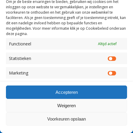
Om je de beste ervaringen te bieden, gebruiken wij
cookies om het
inloggen op onze website te vergemakkelijken, je instellingen en
voorkeuren te onthouden en het gebruik van onze webwinkel te
faciliteren.
Als je geen toestemming geeft of je toestemming intrekt, kan
dit een nadelige invloed hebben op bepaalde functies en
mogelijkheden. Voor meer informatie klik je op Cookiebeleid onderaan
Terug naar boven
deze pagina.
Functioneel
Altijd actief
Mobiel
Desktop
Statistieken
Copyright Visserslatijn Nederland 1998-2012
Statist
Marketing
Market
Accepteren
Weigeren
Voorkeuren opslaan