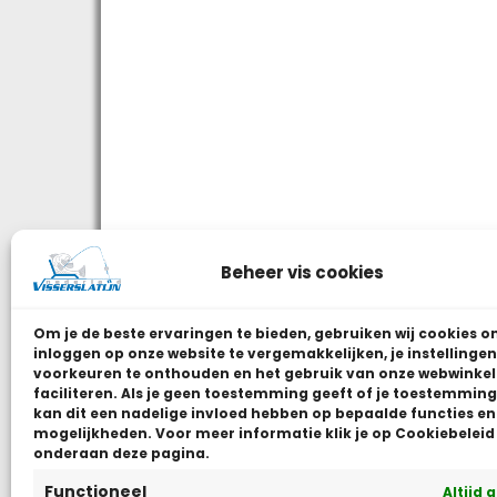
Beheer vis cookies
Om je de beste ervaringen te bieden, gebruiken wij
cookies o
inloggen op onze website te vergemakkelijken, je instellingen
voorkeuren te onthouden en het gebruik van onze webwinkel
faciliteren.
Als je geen toestemming geeft of je toestemming 
kan dit een nadelige invloed hebben op bepaalde functies en
mogelijkheden. Voor meer informatie klik je op Cookiebeleid
onderaan deze pagina.
Functioneel
Altijd 