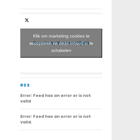
Klik om marketing cookies te
Tweets by VisserslatijnNL
accepteren en deze inhoud in te
schakelen
RSS
Error: Feed has an error or is not
valid
Error: Feed has an error or is not
valid.