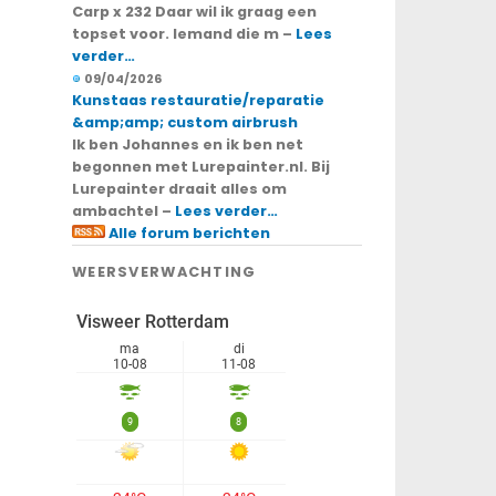
Carp x 232 Daar wil ik graag een
topset voor. Iemand die m –
Lees
verder…
09/04/2026
Kunstaas restauratie/reparatie
&amp;amp; custom airbrush
Ik ben Johannes en ik ben net
begonnen met Lurepainter.nl. Bij
Lurepainter draait alles om
ambachtel –
Lees verder…
Alle forum berichten
WEERSVERWACHTING