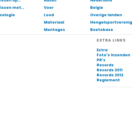
issen op…
Aasbc
Nederland
Vissen met…
Voer
Belgie
cologie
Lood
Overige landen
Materiaal
Hengelsportvereni
Montages
Boetebase
EXTRA LINKS
Extra
Foto's inzenden
PR's
Records
Records 2011
Records 2012
Reglement