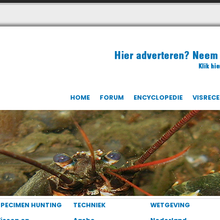
HOME
FORUM
ENCYCLOPEDIE
VISREC
SPECIMEN HUNTING
TECHNIEK
WETGEVING