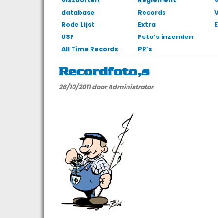
Vissoorten
Reglement
V
database
Records
Rode Lijst
Extra
E
USF
Foto’s inzenden
All Time Records
PR’s
Recordfoto’s
26/10/2011
door Administrator