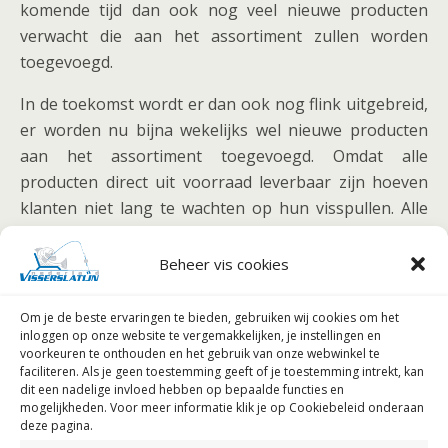
komende tijd dan ook nog veel nieuwe producten
verwacht die aan het assortiment zullen worden
toegevoegd.
In de toekomst wordt er dan ook nog flink uitgebreid,
er worden nu bijna wekelijks wel nieuwe producten
aan het assortiment toegevoegd. Omdat alle
producten direct uit voorraad leverbaar zijn hoeven
klanten niet lang te wachten op hun visspullen. Alle
bestellingen die vóór 16.00 uur geplaatst worden en
betaald zijn met iDEAL worden de volgende dag al
Beheer vis cookies
bezorgd door PostNL! Daarnaast staat uiteraard de
service bij Karper XL in een hoog vaandel, en is het
Om je de beste ervaringen te bieden, gebruiken wij
cookies om het
inloggen op onze website te vergemakkelijken, je instellingen en
omruilen van producten geen enkel probleem. Voor
voorkeuren te onthouden en het gebruik van onze webwinkel te
het complete assortiment kunt u op www.karperxl.nl
faciliteren.
Als je geen toestemming geeft of je toestemming intrekt, kan
terecht.
dit een nadelige invloed hebben op bepaalde functies en
mogelijkheden. Voor meer informatie klik je op Cookiebeleid onderaan
deze pagina.