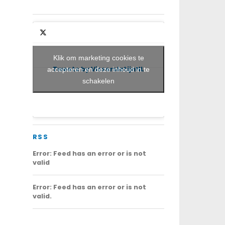
Klik om marketing cookies te
Tweets by VisserslatijnNL
accepteren en deze inhoud in te
schakelen
RSS
Error: Feed has an error or is not
valid
Error: Feed has an error or is not
valid.