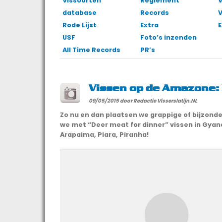
Vissoorten
Reglement
V
database
Records
Rode Lijst
Extra
E
USF
Foto’s inzenden
All Time Records
PR’s
Vissen op de Amazone: 
09/05/2015
door Redactie Visserslatijn.NL
Zo nu en dan plaatsen we grappige of bijzond
we met “Deer meat for dinner” vissen in Gya
Arapaima, Piara, Piranha!