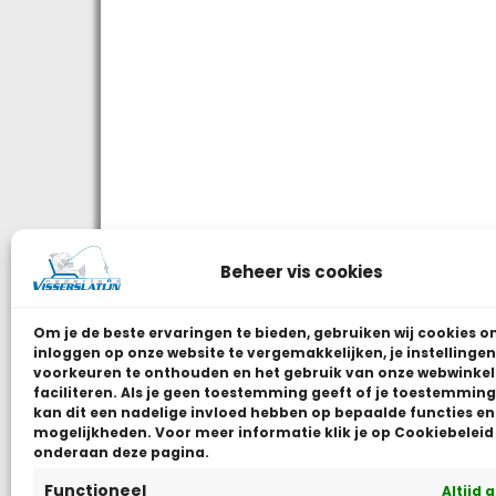
Beheer vis cookies
Om je de beste ervaringen te bieden, gebruiken wij
cookies o
inloggen op onze website te vergemakkelijken, je instellingen
voorkeuren te onthouden en het gebruik van onze webwinkel
faciliteren.
Als je geen toestemming geeft of je toestemming 
kan dit een nadelige invloed hebben op bepaalde functies en
mogelijkheden. Voor meer informatie klik je op Cookiebeleid
onderaan deze pagina.
Functioneel
Altijd 