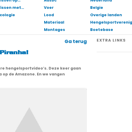
issen op…
Aasbc
Nederland
Vissen met…
Voer
Belgie
cologie
Lood
Overige landen
Materiaal
Hengelsportvereni
Montages
Boetebase
EXTRA LINKS
Ga terug
Piranha!
ere hengelsportvideo’s. Deze keer gaan
na op de Amazone. En we vangen