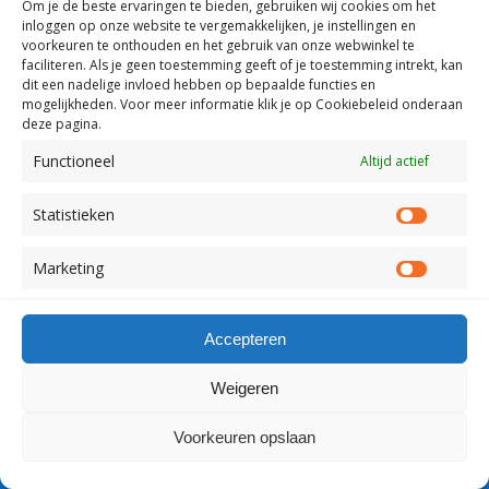
Terug naar boven
Om je de beste ervaringen te bieden, gebruiken wij
cookies om het
inloggen op onze website te vergemakkelijken, je instellingen en
voorkeuren te onthouden en het gebruik van onze webwinkel te
Mobiel
Desktop
faciliteren.
Als je geen toestemming geeft of je toestemming intrekt, kan
dit een nadelige invloed hebben op bepaalde functies en
mogelijkheden. Voor meer informatie klik je op Cookiebeleid onderaan
Copyright Visserslatijn Nederland 1998-2012
deze pagina.
Functioneel
Altijd actief
Statistieken
Statist
Marketing
Market
Accepteren
Weigeren
Voorkeuren opslaan