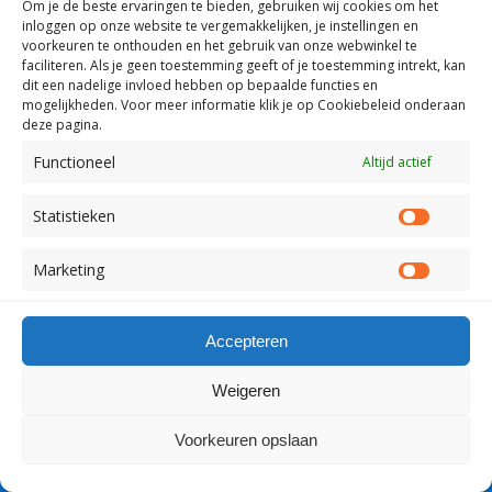
Om je de beste ervaringen te bieden, gebruiken wij
cookies om het
inloggen op onze website te vergemakkelijken, je instellingen en
voorkeuren te onthouden en het gebruik van onze webwinkel te
faciliteren.
Als je geen toestemming geeft of je toestemming intrekt, kan
Terug naar boven
dit een nadelige invloed hebben op bepaalde functies en
mogelijkheden. Voor meer informatie klik je op Cookiebeleid onderaan
deze pagina.
Mobiel
Desktop
Functioneel
Altijd actief
Copyright Visserslatijn Nederland 1998-2012
Statistieken
Statist
Marketing
Market
Accepteren
Weigeren
Voorkeuren opslaan