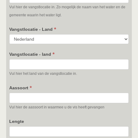
Vul hier de vangstlocatie in. Zo mogelijk de naam van het water en de
gemeente waarin het water ligt.
*
Vangstlocatie - Land
*
Vangstlocatie - land
Vul hier het land van de vangstlocatie in.
*
Aassoort
Vul hier de aassoort in waarmee u de vis heeft gevangen
Lengte