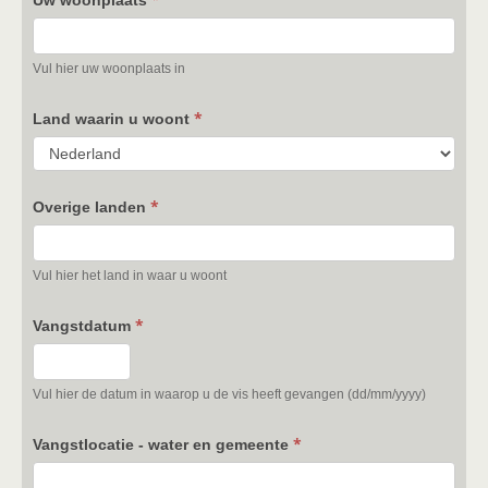
Uw woonplaats
Vul hier uw woonplaats in
*
Land waarin u woont
*
Overige landen
Vul hier het land in waar u woont
*
Vangstdatum
Vul hier de datum in waarop u de vis heeft gevangen (dd/mm/yyyy)
*
Vangstlocatie - water en gemeente