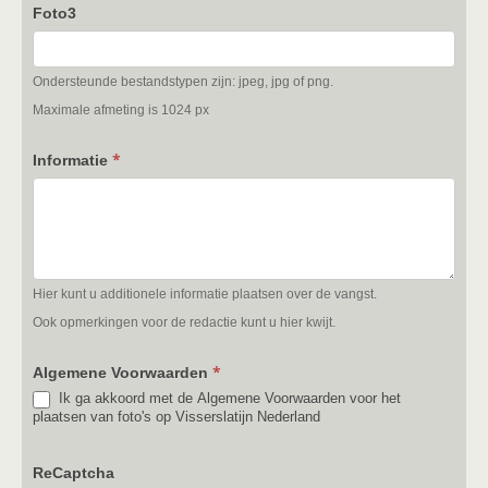
Foto3
Ondersteunde bestandstypen zijn: jpeg, jpg of png.
Maximale afmeting is 1024 px
*
Informatie
Hier kunt u additionele informatie plaatsen over de vangst.
Ook opmerkingen voor de redactie kunt u hier kwijt.
*
Algemene Voorwaarden
Ik ga akkoord met de Algemene Voorwaarden voor het
plaatsen van foto's op Visserslatijn Nederland
ReCaptcha