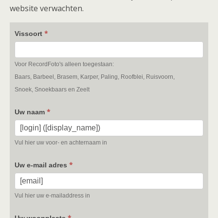
website verwachten.
*
Vissoort
Voor RecordFoto's alleen toegestaan:
Baars, Barbeel, Brasem, Karper, Paling, Roofblei, Ruisvoorn,
Snoek, Snoekbaars en Zeelt
*
Uw naam
Vul hier uw voor- en achternaam in
*
Uw e-mail adres
Vul hier uw e-mailaddress in
*