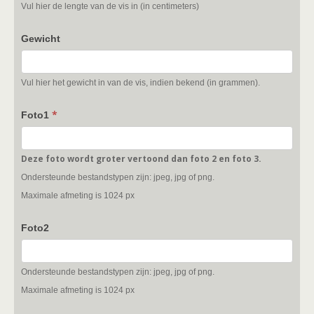
Vul hier de lengte van de vis in (in centimeters)
Gewicht
Vul hier het gewicht in van de vis, indien bekend (in grammen).
*
Foto1
Deze foto wordt groter vertoond dan foto 2 en foto 3.
Ondersteunde bestandstypen zijn: jpeg, jpg of png.
Maximale afmeting is 1024 px
Foto2
Ondersteunde bestandstypen zijn: jpeg, jpg of png.
Maximale afmeting is 1024 px