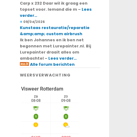
Carp x 232 Daar wil ik graag een
topset voor. Iemand die m –
Lees
verder…
09/04/2026
Kunstaas restauratie/reparatie
&amp;amp; custom airbrush
Ik ben Johannes en ik ben net
begonnen met Lurepainter.nl. Bij
Lurepainter draait alles om
ambachtel –
Lees verder…
Alle forum berichten
WEERSVERWACHTING