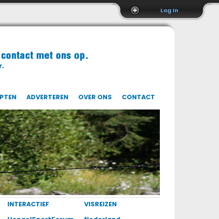
Log In
EPTEN
ADVERTEREN
OVER ONS
CONTACT
INTERACTIEF
VISREIZEN