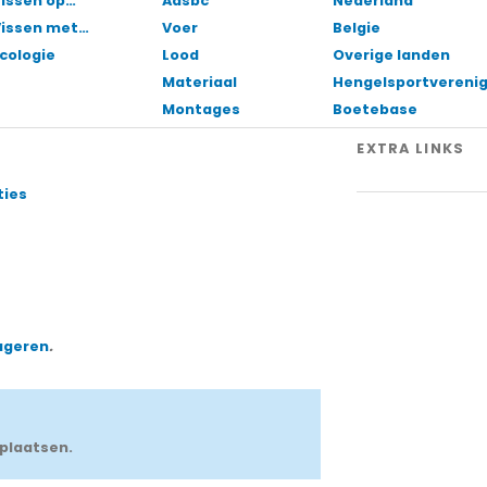
issen op…
Aasbc
Nederland
Vissen met…
Voer
Belgie
cologie
Lood
Overige landen
Materiaal
Hengelsportvereni
Montages
Boetebase
EXTRA LINKS
ties
ageren
.
plaatsen.