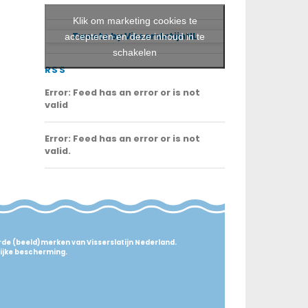
Klik om marketing cookies te
Tweets by VisserslatijnNL
accepteren en deze inhoud in te
schakelen
RSS
Error: Feed has an error or is not
valid
Error: Feed has an error or is not
valid.
erde (beeld)merken van Visserslatijn Nederland.
lijke bescherming.