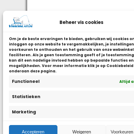
Beheer vis cookies
Om je de beste ervaringen te bieden, gebruiken wij
cookies o
inloggen op onze website te vergemakkelijken, je instellingen
voorkeuren te onthouden en het gebruik van onze webwinkel
faciliteren.
Als je geen toestemming geeft of je toestemming 
kan dit een nadelige invloed hebben op bepaalde functies en
mogelijkheden. Voor meer informatie klik je op Cookiebeleid
onderaan deze pagina.
Functioneel
Altijd 
Statistieken
Visserslatijn Nederland is een handelsnaam van
De Pepijn van Vis
Marketing
Accepteren
Weigeren
Voorkeuren