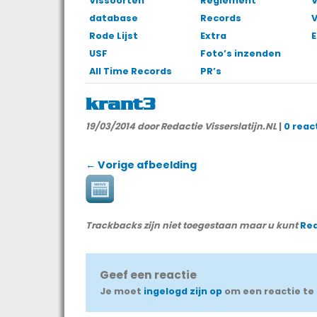
Vissoorten
Reglement
V
database
Records
Rode Lijst
Extra
E
USF
Foto’s inzenden
All Time Records
PR’s
krant3
19/03/2014
door Redactie Visserslatijn.NL
|
0 reac
← Vorige afbeelding
Trackbacks zijn niet toegestaan maar u kunt
Re
Geef een reactie
Je moet
ingelogd zijn op
om een reactie te 