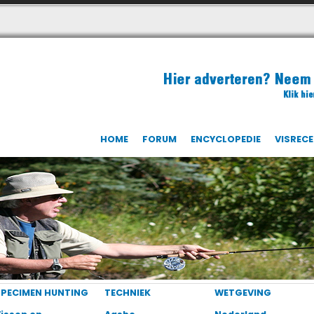
HOME
FORUM
ENCYCLOPEDIE
VISREC
SPECIMEN HUNTING
TECHNIEK
WETGEVING