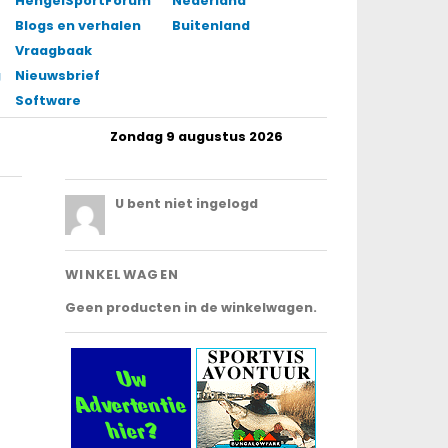
HengelSportForum
Nederland
Blogs en verhalen
Buitenland
Vraagbaak
gingen
Nieuwsbrief
Software
Zondag 9 augustus 2026
.
U bent niet ingelogd
WINKELWAGEN
Geen producten in de winkelwagen.