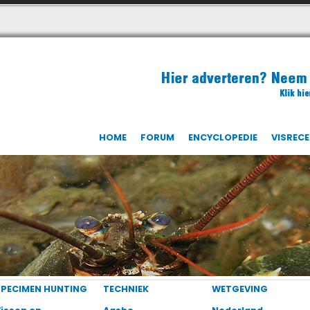
HOME
FORUM
ENCYCLOPEDIE
VISREC
SPECIMEN HUNTING
TECHNIEK
WETGEVING