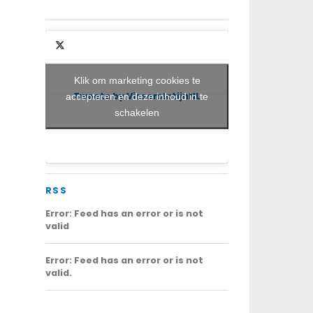
Klik om marketing cookies te
Tweets by VisserslatijnNL
accepteren en deze inhoud in te
schakelen
RSS
Error: Feed has an error or is not
valid
Error: Feed has an error or is not
valid.