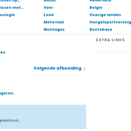
issen op…
Aasbc
Nederland
Vissen met…
Voer
Belgie
cologie
Lood
Overige landen
Materiaal
Hengelsportvereni
Montages
Boetebase
EXTRA LINKS
ies
Volgende afbeelding →
ageren
.
plaatsen.