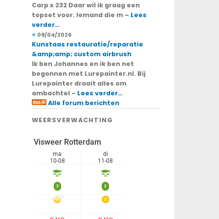
Carp x 232 Daar wil ik graag een
topset voor. Iemand die m –
Lees
verder…
09/04/2026
Kunstaas restauratie/reparatie
&amp;amp; custom airbrush
Ik ben Johannes en ik ben net
begonnen met Lurepainter.nl. Bij
Lurepainter draait alles om
ambachtel –
Lees verder…
Alle forum berichten
WEERSVERWACHTING