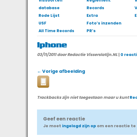
Vissoorten
Reglement
V
database
Records
Rode Lijst
Extra
E
USF
Foto’s inzenden
All Time Records
PR’s
iphone
03/11/2011
door Redactie Visserslatijn.NL
|
0 react
← Vorige afbeelding
Trackbacks zijn niet toegestaan maar u kunt
Re
Geef een reactie
Je moet
ingelogd zijn op
om een reactie te 