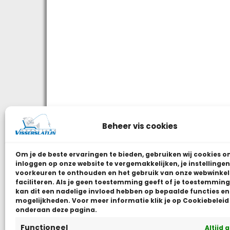
Beheer vis cookies
Om je de beste ervaringen te bieden, gebruiken wij
cookies o
inloggen op onze website te vergemakkelijken, je instellingen
voorkeuren te onthouden en het gebruik van onze webwinkel
faciliteren.
Als je geen toestemming geeft of je toestemming 
kan dit een nadelige invloed hebben op bepaalde functies en
mogelijkheden. Voor meer informatie klik je op Cookiebeleid
onderaan deze pagina.
Functioneel
Altijd 