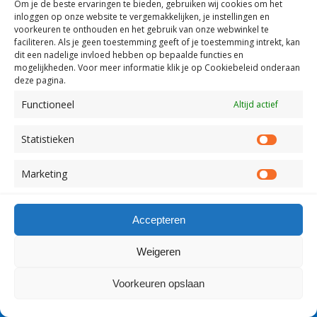
Mobiel
Desktop
Om je de beste ervaringen te bieden, gebruiken wij
cookies om het
inloggen op onze website te vergemakkelijken, je instellingen en
voorkeuren te onthouden en het gebruik van onze webwinkel te
Copyright Visserslatijn Nederland 1998-2012
faciliteren.
Als je geen toestemming geeft of je toestemming intrekt, kan
dit een nadelige invloed hebben op bepaalde functies en
mogelijkheden. Voor meer informatie klik je op Cookiebeleid onderaan
deze pagina.
Functioneel
Altijd actief
Statistieken
Statist
Marketing
Market
Accepteren
Weigeren
Voorkeuren opslaan