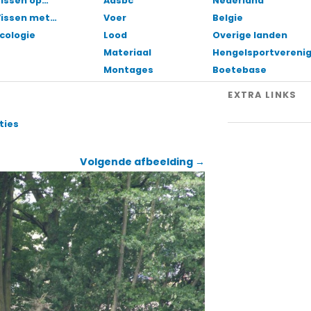
issen op…
Aasbc
Nederland
Vissen met…
Voer
Belgie
cologie
Lood
Overige landen
Materiaal
Hengelsportvereni
Montages
Boetebase
EXTRA LINKS
ties
Volgende afbeelding →