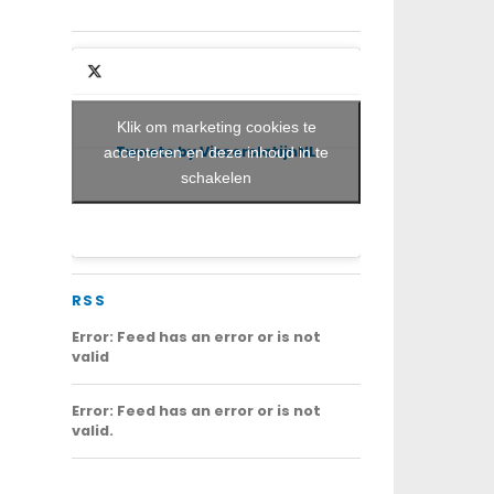
Klik om marketing cookies te
Tweets by VisserslatijnNL
accepteren en deze inhoud in te
schakelen
RSS
Error: Feed has an error or is not
valid
Error: Feed has an error or is not
valid.