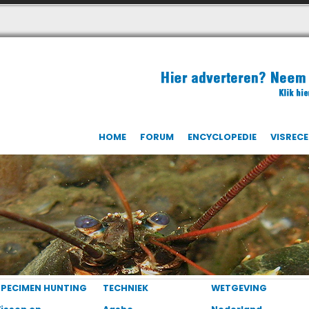
HOME
FORUM
ENCYCLOPEDIE
VISREC
SPECIMEN HUNTING
TECHNIEK
WETGEVING