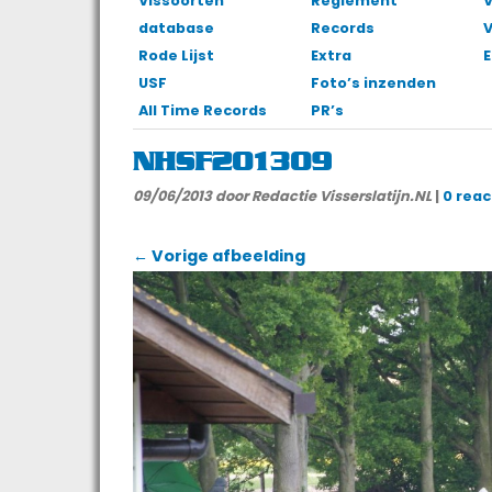
Vissoorten
Reglement
V
database
Records
Rode Lijst
Extra
E
USF
Foto’s inzenden
All Time Records
PR’s
NHSF201309
09/06/2013
door Redactie Visserslatijn.NL
|
0 reac
← Vorige afbeelding