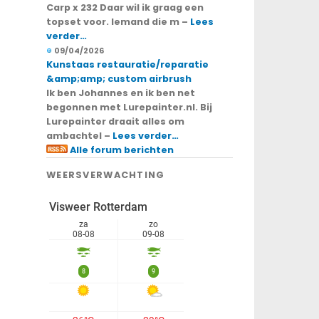
Carp x 232 Daar wil ik graag een
topset voor. Iemand die m –
Lees
verder…
09/04/2026
Kunstaas restauratie/reparatie
&amp;amp; custom airbrush
Ik ben Johannes en ik ben net
begonnen met Lurepainter.nl. Bij
Lurepainter draait alles om
ambachtel –
Lees verder…
Alle forum berichten
WEERSVERWACHTING