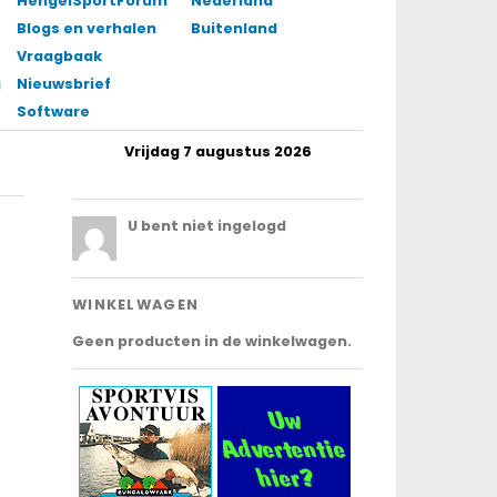
HengelSportForum
Nederland
Blogs en verhalen
Buitenland
Vraagbaak
gingen
Nieuwsbrief
Software
Vrijdag 7 augustus 2026
.
U bent niet ingelogd
WINKELWAGEN
Geen producten in de winkelwagen.