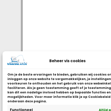
Beheer vis cookies
Om je de beste ervaringen te bieden, gebruiken wij
cookies o
inloggen op onze website te vergemakkelijken, je instellingen
voorkeuren te onthouden en het gebruik van onze webwinkel
faciliteren.
Als je geen toestemming geeft of je toestemming 
kan dit een nadelige invloed hebben op bepaalde functies en
mogelijkheden. Voor meer informatie klik je op Cookiebeleid
onderaan deze pagina.
Functioneel
Altijd 