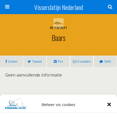
Visserslatijn Nederland
01/10/2011
Baars
Delen
Tweet
Pin
E-mailen
SMS
Geen aanvullende informatie
Vorig Bericht
Volgend Bericht
Beheer vis cookies
Hengelsport-En
Topcompetitie Karpervissen
Visbotenbeurs 2011
2012