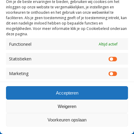
Om je de beste ervaringen te bieden, gebruiken wij
cookies om het
inloggen op onze website te vergemakkelijken, je instellingen en
voorkeuren te onthouden en het gebruik van onze webwinkel te
faciliteren.
Als je geen toestemming geeft of je toestemming intrekt, kan
Terug naar boven
dit een nadelige invloed hebben op bepaalde functies en
mogelijkheden. Voor meer informatie klik je op Cookiebeleid onderaan
deze pagina.
Mobiel
Desktop
Functioneel
Altijd actief
Copyright Visserslatijn Nederland 1998-2012
Statistieken
Statist
Marketing
Market
Accepteren
Weigeren
Voorkeuren opslaan