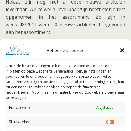
Helaas zijn nog niet al deze nieuwe artikelen
leverbaar. Welke wel al leverbaar zijn heeft men direct
opgenomen in het assortiment. Zo zijn in
week 48/2011 weer 20 nieuwe artikelen toegevoegd
aan het assortiment.
Er zullen in de loop van de komende weken steeds
Beheer vis cookies
meer nieuwe artikelen leverbaar worden voor de
Nederlandse markt. Uiteraard worden deze dan
Om je de beste ervaringen te bieden, gebruiken wij
cookies om het
z.s.m.opgenomen in het assortiment. Een reden
inloggen op onze website te vergemakkelijken, je instellingen en
temeer om de shop regelmatig te bezoeken.
voorkeuren te onthouden en het gebruik van onze webwinkel te
faciliteren.
Als je geen toestemming geeft of je toestemming intrekt, kan
Bron: Prestonfishing.nl
dit een nadelige invloed hebben op bepaalde functies en
mogelijkheden. Voor meer informatie klik je op Cookiebeleid onderaan
deze pagina.
Functioneel
Altijd actief
Vorig Bericht
Volgend Bericht
Statistieken
KarperXL, Nieuwe
Cameravissen
Statist
Karperwebshop