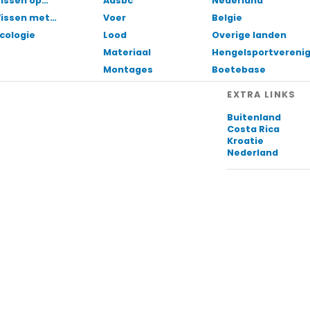
issen op…
Aasbc
Nederland
Vissen met…
Voer
Belgie
cologie
Lood
Overige landen
Materiaal
Hengelsportvereni
Montages
Boetebase
EXTRA LINKS
Buitenland
Costa Rica
Kroatie
Nederland