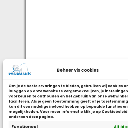
Beheer vis cookies
Om je de beste ervaringen te bieden, gebruiken wij
cookies o
inloggen op onze website te vergemakkelijken, je instellingen
voorkeuren te onthouden en het gebruik van onze webwinkel
faciliteren.
Als je geen toestemming geeft of je toestemming 
kan dit een nadelige invloed hebben op bepaalde functies en
mogelijkheden. Voor meer informatie klik je op Cookiebeleid
onderaan deze pagina.
Functioneel
Altijd 