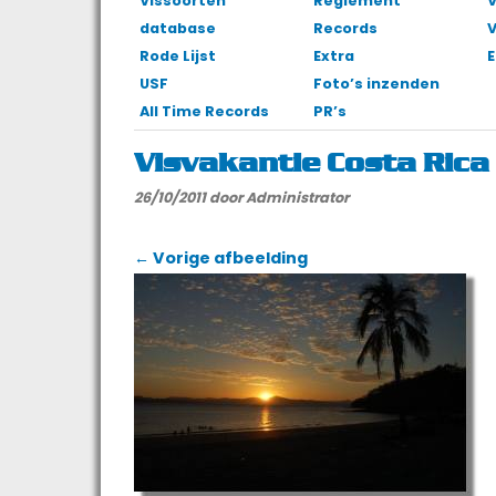
Vissoorten
Reglement
V
database
Records
Rode Lijst
Extra
E
USF
Foto’s inzenden
All Time Records
PR’s
Visvakantie Costa Rica
26/10/2011
door Administrator
← Vorige afbeelding