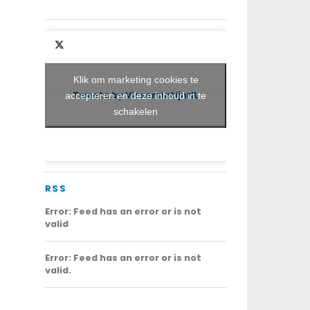
Klik om marketing cookies te
Tweets by VisserslatijnNL
accepteren en deze inhoud in te
schakelen
RSS
Error: Feed has an error or is not
valid
Error: Feed has an error or is not
valid.