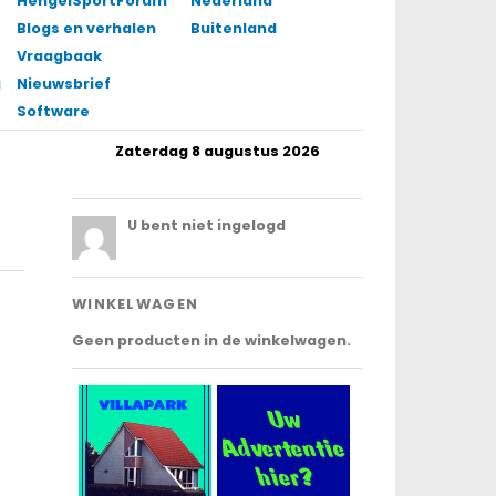
HengelSportForum
Nederland
Blogs en verhalen
Buitenland
Vraagbaak
gingen
Nieuwsbrief
Software
Zaterdag 8 augustus 2026
.
U bent niet ingelogd
WINKELWAGEN
Geen producten in de winkelwagen.