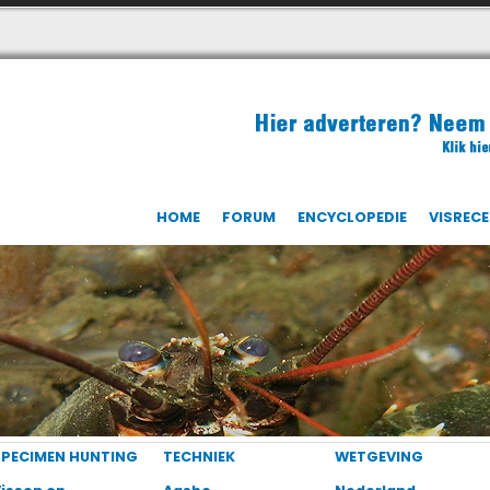
HOME
FORUM
ENCYCLOPEDIE
VISREC
SPECIMEN HUNTING
TECHNIEK
WETGEVING