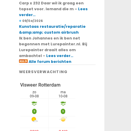
Carp x 232 Daar wil ik graag een
topset voor. Iemand die m –
Lees
verder…
09/04/2026
Kunstaas restauratie/reparatie
&amp;amp; custom airbrush
Ik ben Johannes en ik ben net
begonnen met Lurepainter.nl. Bij
Lurepainter draait alles om
ambachtel –
Lees verder…
Alle forum berichten
WEERSVERWACHTING