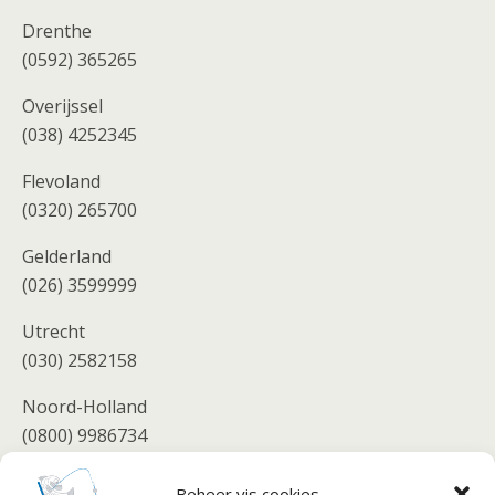
Drenthe
(0592) 365265
Overijssel
(038) 4252345
Flevoland
(0320) 265700
Gelderland
(026) 3599999
Utrecht
(030) 2582158
Noord-Holland
(0800) 9986734
Zuid-Holland
Beheer vis cookies