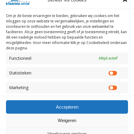
(070) 4417550
Om je de beste ervaringen te bieden, gebruiken wij
cookies om het
Zeeland
inloggen op onze website te vergemakkelijken, je instellingen en
(0118) 631967
voorkeuren te onthouden en het gebruik van onze webwinkel te
faciliteren.
Als je geen toestemming geeft of je toestemming intrekt, kan
Noord-Brabant
dit een nadelige invloed hebben op bepaalde functies en
mogelijkheden. Voor meer informatie klik je op Cookiebeleid onderaan
(073) 6808058
deze pagina.
Limburg
Functioneel
Altijd actief
(0475) 394444
Statistieken
Statist
Marketing
Market
Terug naar boven
Accepteren
Weigeren
Mobiel
Desktop
Voorkeuren opslaan