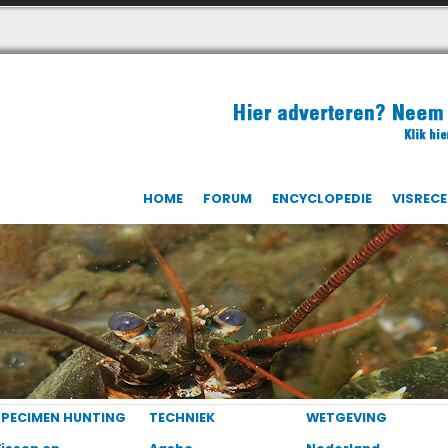
HOME
FORUM
ENCYCLOPEDIE
VISREC
SPECIMEN HUNTING
TECHNIEK
WETGEVING