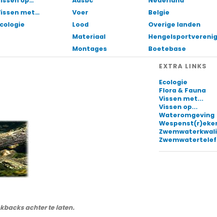
issen op…
Aasbc
Nederland
Vissen met…
Voer
Belgie
cologie
Lood
Overige landen
Materiaal
Hengelsportvereni
Montages
Boetebase
EXTRA LINKS
Ecologie
Flora & Fauna
Vissen met...
Vissen op...
Wateromgeving
Wespenst(r)eke
Zwemwaterkwali
Zwemwatertele
ckbacks achter te laten.