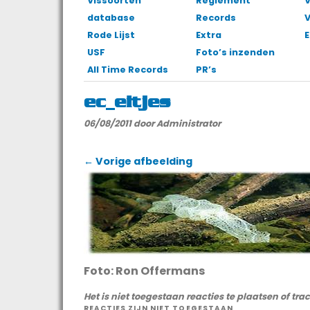
Vissoorten
Reglement
V
database
Records
Rode Lijst
Extra
E
USF
Foto’s inzenden
All Time Records
PR’s
ec_eitjes
06/08/2011
door Administrator
← Vorige afbeelding
Foto: Ron Offermans
Het is niet toegestaan reacties te plaatsen of tra
REACTIES ZIJN NIET TOEGESTAAN