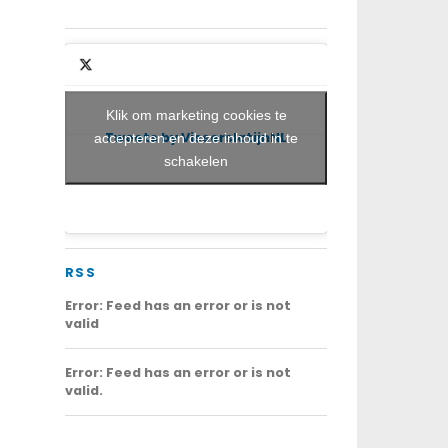
Klik om marketing cookies te
Tweets by VisserslatijnNL
accepteren en deze inhoud in te
schakelen
RSS
Error: Feed has an error or is not
valid
Error: Feed has an error or is not
valid.