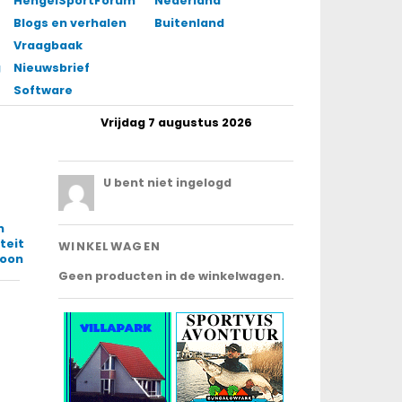
HengelSportForum
Nederland
Blogs en verhalen
Buitenland
Vraagbaak
gingen
Nieuwsbrief
Software
Vrijdag 7 augustus 2026
.
U bent niet ingelogd
n
teit
WINKELWAGEN
foon
Geen producten in de winkelwagen.