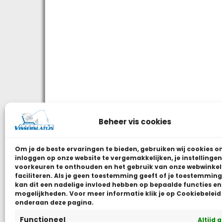
Beheer vis cookies
Om je de beste ervaringen te bieden, gebruiken wij
cookies o
inloggen op onze website te vergemakkelijken, je instellingen
voorkeuren te onthouden en het gebruik van onze webwinkel
faciliteren.
Als je geen toestemming geeft of je toestemming 
kan dit een nadelige invloed hebben op bepaalde functies en
mogelijkheden. Voor meer informatie klik je op Cookiebeleid
onderaan deze pagina.
Functioneel
Altijd 