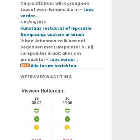
Carp x 232 Daar wil ik graag een
topset voor. Iemand die m –
Lees
verder…
09/04/2026
Kunstaas restauratie/reparatie
&amp;amp; custom airbrush
Ik ben Johannes en ik ben net
begonnen met Lurepainter.nl. Bij
Lurepainter draait alles om
ambachtel –
Lees verder…
Alle forum berichten
WEERSVERWACHTING