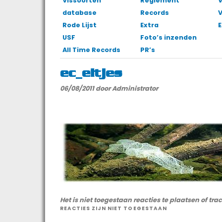
Vissoorten
Reglement
V
database
Records
Rode Lijst
Extra
E
USF
Foto’s inzenden
All Time Records
PR’s
ec_eitjes
06/08/2011
door Administrator
Het is niet toegestaan reacties te plaatsen of tra
REACTIES ZIJN NIET TOEGESTAAN