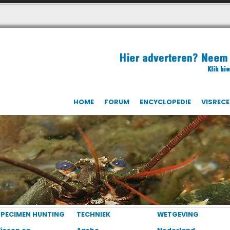
HOME
FORUM
ENCYCLOPEDIE
VISREC
SPECIMEN HUNTING
TECHNIEK
WETGEVING