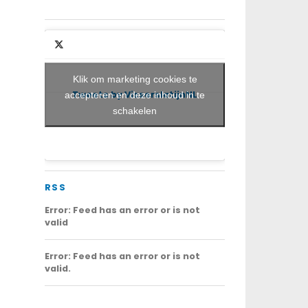
Klik om marketing cookies te
Tweets by VisserslatijnNL
accepteren en deze inhoud in te
schakelen
RSS
Error: Feed has an error or is not
valid
Error: Feed has an error or is not
valid.