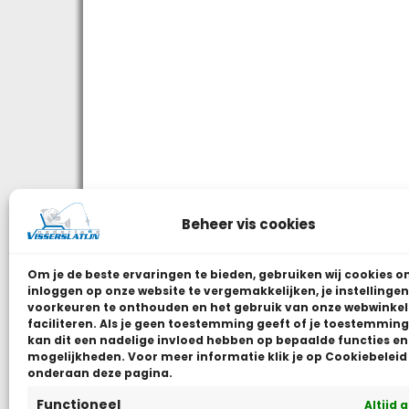
Beheer vis cookies
Om je de beste ervaringen te bieden, gebruiken wij
cookies o
inloggen op onze website te vergemakkelijken, je instellingen
voorkeuren te onthouden en het gebruik van onze webwinkel
faciliteren.
Als je geen toestemming geeft of je toestemming 
kan dit een nadelige invloed hebben op bepaalde functies en
mogelijkheden. Voor meer informatie klik je op Cookiebeleid
onderaan deze pagina.
Functioneel
Altijd 