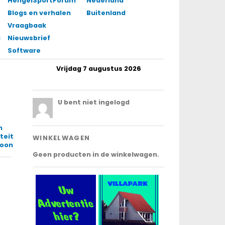
HengelSportForum
Nederland
Blogs en verhalen
Buitenland
Vraagbaak
gingen
Nieuwsbrief
Software
Vrijdag 7 augustus 2026
.
U bent niet ingelogd
n
teit
WINKELWAGEN
foon
Geen producten in de winkelwagen.