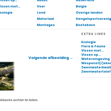
issen op…
Aasbc
Nederland
Vissen met…
Voer
Belgie
cologie
Lood
Overige landen
Materiaal
Hengelsportvereni
Montages
Boetebase
EXTRA LINKS
Ecologie
Flora & Fauna
Vissen met...
Vissen op...
Volgende afbeelding →
Wateromgeving
Wespenst(r)eke
Zwemwaterkwali
Zwemwatertele
ckbacks achter te laten.