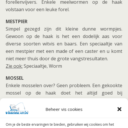
forellenvijvers. Enkele meelwormen op de haak
volstaan voor een leuke forel.
MESTPIER
Simpel gezegd zijn dit kleine dunne wormpjes.
Gewoon op de haak is het een dodelijk aas voor
diverse soorten witvis en baars. Een speciaaltje van
een mestpier met een made of een caster en u komt
niet meer thuis door de grote vangstresultaten.
Zie ook:
Speciaaltje, Worm
MOSSEL
Enkele mosselen over? Geen probleem. Een gekookte
mossel op de haak doet het altijd goed bij
(snoek)baars en paling. Gebruik het kooksap (zonder
resten groenten o.i.d.) in het voer. Na enige dagen
Beheer vis cookies
voeren moet u de paling van uw stek wegjagen.
Om je de beste ervaringen te bieden, gebruiken wij
cookies om het
MUGGENLARF