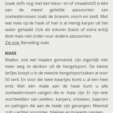
(vaak zelfs nog met een kleur- en of smaakstof) is één
van de meest geliefde aassoorten van
zoetwatervissen zoals de brasem, voorn en zeelt. Met
wat maïs op de haak of hair is al menig karper uit het
water gehaald. Ook als lokvoer (basis of extra erbij)
doet maïs niet onder voor andere aassoorten.
Zie ook:
Bereiding maïs
MADE
Maden, ook wel maaien genoemd, zijn eigenlijk niet
meer weg te denken uit de hengelsport. De kleine
larfjes koopt u in de meeste hengelsportzaken al voor
50 cent. En voor die twee kwartjes komt u al een heel
eind. Met één made aan de haak kunt u alle
zoetwatervissen vangen die er maar zijn. Er zijn vele
voorbeelden van zeelten, karpers, snoeken, baarzen
en palingen die aan de made zijn gevangen. Meestal
zult u echter voorntjes, bliekjes en brasems vangen.