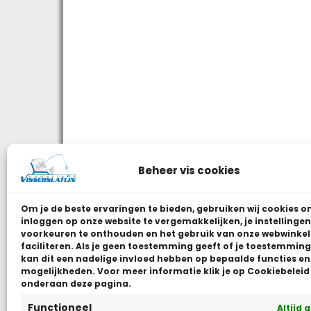
Beheer vis cookies
Om je de beste ervaringen te bieden, gebruiken wij
cookies o
inloggen op onze website te vergemakkelijken, je instellingen
voorkeuren te onthouden en het gebruik van onze webwinkel
faciliteren.
Als je geen toestemming geeft of je toestemming 
kan dit een nadelige invloed hebben op bepaalde functies en
mogelijkheden. Voor meer informatie klik je op Cookiebeleid
onderaan deze pagina.
Functioneel
Altijd 