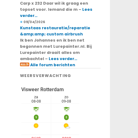
Carp x 232 Daar wil ik graag een
topset voor. Iemand die m –
Lees
verder…
09/04/2026
Kunstaas restauratie/reparatie
&amp;amp; custom airbrush
Ik ben Johannes en ik ben net
begonnen met Lurepainter.nl. Bij
Lurepainter draait alles om
ambachtel –
Lees verder…
Alle forum berichten
WEERSVERWACHTING