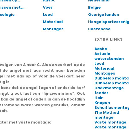
issen op…
Aasbc
Nederland
Vissen met…
Voer
Belgie
cologie
Lood
Overige landen
Materiaal
Hengelsportvereni
Montages
Boetebase
EXTRA LINKS
Aasbc
Actuele
waterstanden
Lood
 volgen van A naar C. Als de voerkorf op de
Materiaal
l de angel met aas recht naar beneden
Montages
gel met aas op of voor de voerkorf neer
Dubbelop mont
ig is.
Dubbelop mont
e kans dat de angel tegen of onder de korf
Haakmontage
feeder
 krijgt u ook last van “lijnzwemmers”. Ook
Hair
an de angel of onderlijn aan de hoofdlijn
Knopen
 stromend water worden gebruikt, omdat
Schuiflusmonta
aalt.
The Method
montage
water met vaste montage:
Vaste montage
Vaste montage