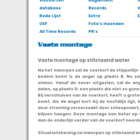
Vissoorten
Reglement
V
database
Records
Rode Lijst
Extra
E
USF
Foto’s inzenden
All Time Records
PR’s
Vaste montage
Vaste montage op stilstaand water
Na het inwerpen zal de voerkorf de stippellijn
bodem komt is de angel op plaats B. Nu za
zinken. Vanaf de oever uitgezien, zal de an
dalen, op plaats D; een plaats die niet zo gunst
Bij verschuiven van de voerkorf, heeft u grot
komt. Als de angel kort bij de hoofdlijn ligt,
door stroming veroorzaakt door scheepvaart, k
blijven hangen. Deze montage kan beter op
dan de onderlijn verder van de voerkorf neerd
Situatietekening na inwerpen op stilstaand 