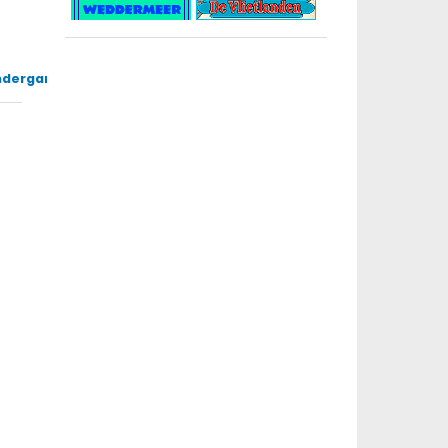
l
ndergang