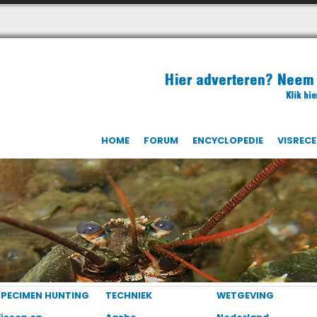
HOME
FORUM
ENCYCLOPEDIE
VISREC
SPECIMEN HUNTING
TECHNIEK
WETGEVING