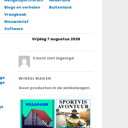
HengelSportForum
Nederland
Blogs en verhalen
Buitenland
Vraagbaak
gingen
Nieuwsbrief
Software
Vrijdag 7 augustus 2026
.
U bent niet ingelogd
age
WINKELWAGEN
age
Geen producten in de winkelwagen.
ge