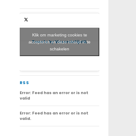
Klik om marketing cookies te
Tweets by VisserslatijnNL
accepteren en deze inhoud in te
schakelen
RSS
Error: Feed has an error or is not
valid
Error: Feed has an error or is not
valid.