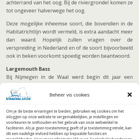
achterrand van het oog. Bij de riviergrondel komen ze
tot ongeveer halverwege het oog.
Deze mogelijke inheemse soort, die bovendien in de
Habitatrichtlijn wordt vermeld, is extra aandacht meer
dan waard. Hopelijk zullen vragen over de
verspreiding in Nederland en of de soort bijvoorbeeld
ook in beken voorkomt spoedig worden beantwoord.
Largemouth Bass
Bij Nijmegen in de Waal werd begin dit jaar een
Largemouth Bass (lengte:60 cm) aan kunstaas
gevangen. Largemouth Bass Micropterus salmoides
Beheer vis cookies
leeft van nature in Amerika, van de Grote meren en de
Hudson-baai tot aan Florida en Noord-Mexico De vis
Om je de beste ervaringen te bieden, gebruiken wij
cookies om het
is geïntroduceerd in tal van landen over de hele
inloggen op onze website te vergemakkelijken, je instellingen en
voorkeuren te onthouden en het gebruik van onze webwinkel te
wereld. In België komt de vis al voor en in Frankrijk
faciliteren.
Als je geen toestemming geeft of je toestemming intrekt, kan
zelfs al veelvuldig. Waar de soort is geïntroduceerd,
dit een nadelige invloed hebben op bepaalde functies en