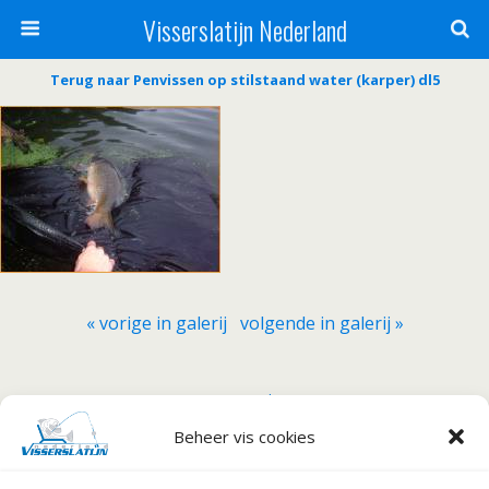
Visserslatijn Nederland
Terug naar Penvissen op stilstaand water (karper) dl5
« vorige in galerij
volgende in galerij »
Terug naar boven
Beheer vis cookies
Mobiel
Desktop