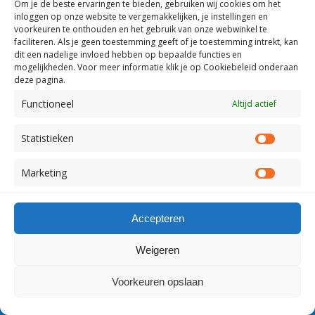
Om je de beste ervaringen te bieden, gebruiken wij
cookies om het
Copyright Visserslatijn Nederland 1998-2012
inloggen op onze website te vergemakkelijken, je instellingen en
voorkeuren te onthouden en het gebruik van onze webwinkel te
faciliteren.
Als je geen toestemming geeft of je toestemming intrekt, kan
dit een nadelige invloed hebben op bepaalde functies en
mogelijkheden. Voor meer informatie klik je op Cookiebeleid onderaan
deze pagina.
Functioneel
Altijd actief
Statistieken
Statist
Marketing
Market
Accepteren
Weigeren
Voorkeuren opslaan