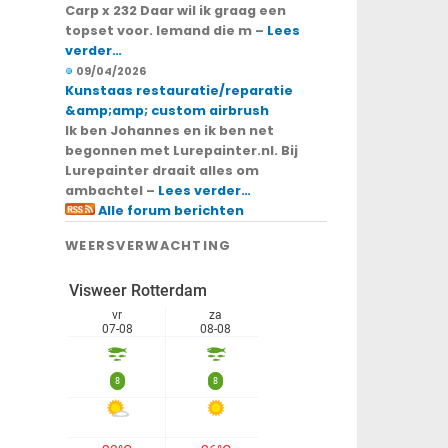
Carp x 232 Daar wil ik graag een
topset voor. Iemand die m –
Lees
verder…
09/04/2026
Kunstaas restauratie/reparatie
&amp;amp; custom airbrush
Ik ben Johannes en ik ben net
begonnen met Lurepainter.nl. Bij
Lurepainter draait alles om
ambachtel –
Lees verder…
Alle forum berichten
WEERSVERWACHTING