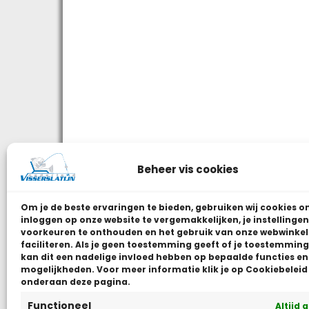
Beheer vis cookies
Om je de beste ervaringen te bieden, gebruiken wij
cookies o
inloggen op onze website te vergemakkelijken, je instellingen
voorkeuren te onthouden en het gebruik van onze webwinkel
faciliteren.
Als je geen toestemming geeft of je toestemming 
kan dit een nadelige invloed hebben op bepaalde functies en
mogelijkheden. Voor meer informatie klik je op Cookiebeleid
onderaan deze pagina.
Functioneel
Altijd 