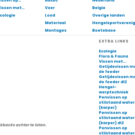
issen op…
Aasbc
Nederland
Vissen met…
Voer
Belgie
cologie
Lood
Overige landen
Materiaal
Hengelsportvereni
Montages
Boetebase
EXTRA LINKS
Ecologie
Flora & Fauna
Vissen met...
Getijdevissen m
de feeder
Getijdevissen m
de feeder dl2
Hengel-
werptechniek
Penvissen op
stilstaand water
(karper)
Penvissen op
stilstaand water
(karper) dl2
ckbacks achter te laten.
Penvissen op
stilstaand water