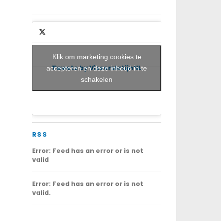
Klik om marketing cookies te
Tweets by VisserslatijnNL
accepteren en deze inhoud in te
schakelen
RSS
Error: Feed has an error or is not
valid
Error: Feed has an error or is not
valid.