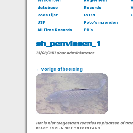
Vissoorten
Reglement
V
database
Records
Rode Lijst
Extra
E
USF
Foto’s inzenden
All Time Records
PR’s
sh_penvissen_1
13/08/2011
door Administrator
← Vorige afbeelding
Het is niet toegestaan reacties te plaatsen of tra
REACTIES ZIJN NIET TOEGESTAAN