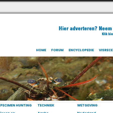
HOME
FORUM
ENCYCLOPEDIE
VISREC
SPECIMEN HUNTING
TECHNIEK
WETGEVING