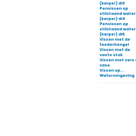
(karper) dl3
Penvissen op
stilstaand water
(karper) dl4
Penvissen op
stilstaand water
(karper) dl5
Vissen met de
feederhengel
Vissen met de
vaste stok
Vissen met vers
vase
Vissen op...
Wateromgeving