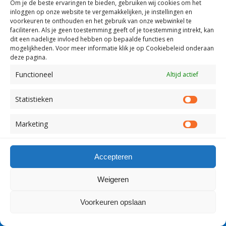
Om je de beste ervaringen te bieden, gebruiken wij
cookies om het
inloggen op onze website te vergemakkelijken, je instellingen en
voorkeuren te onthouden en het gebruik van onze webwinkel te
Mobiel
Desktop
faciliteren.
Als je geen toestemming geeft of je toestemming intrekt, kan
dit een nadelige invloed hebben op bepaalde functies en
mogelijkheden. Voor meer informatie klik je op Cookiebeleid onderaan
Copyright Visserslatijn Nederland 1998-2012
deze pagina.
Functioneel
Altijd actief
Statistieken
Statist
Marketing
Market
Accepteren
Weigeren
Voorkeuren opslaan