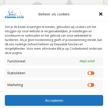
Beheer vis cookies
Klik om marketing cookies te accepteren en
Om je de beste ervaringen te bieden, gebruiken wij
cookies om het
deze inhoud in te schakelen
inloggen op onze website te vergemakkelijken, je instellingen en
voorkeuren te onthouden en het gebruik van onze webwinkel te
faciliteren.
Als je geen toestemming geeft of je toestemming intrekt, kan
dit een nadelige invloed hebben op bepaalde functies en
mogelijkheden. Voor meer informatie klik je op Cookiebeleid onderaan
deze pagina.
Functioneel
Altijd actief
Statistieken
Statist
Marketing
Market
Terug naar boven
Accepteren