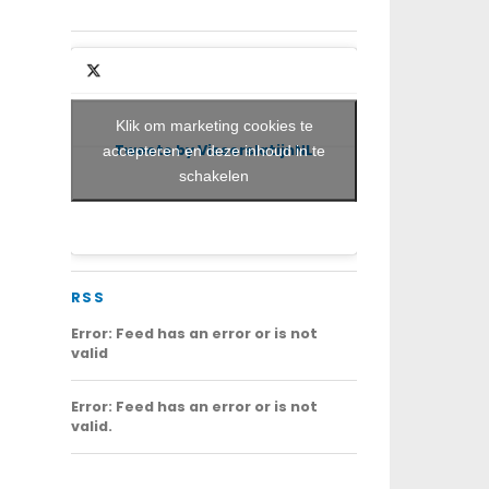
Klik om marketing cookies te
Tweets by VisserslatijnNL
accepteren en deze inhoud in te
schakelen
RSS
Error: Feed has an error or is not
valid
Error: Feed has an error or is not
valid.