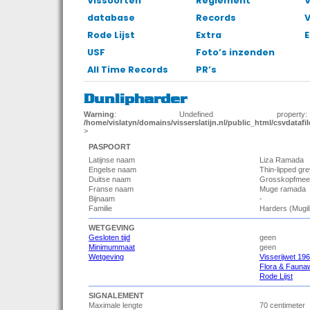
Vissoorten
Reglement
V
database
Records
Rode Lijst
Extra
E
USF
Foto’s inzenden
All Time Records
PR’s
Dunlipharder