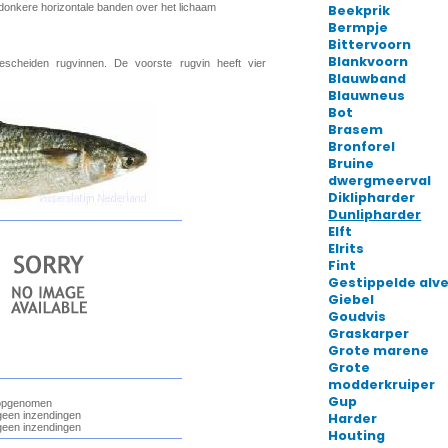
Beekprik
Bermpje
Bittervoorn
Blankvoorn
Blauwband
Blauwneus
Bot
Brasem
Bronforel
Bruine
dwergmeerval
Diklipharder
Dunlipharder
Elft
Elrits
Fint
Gestippelde alve
Giebel
Goudvis
Graskarper
Grote marene
Grote
modderkruiper
Gup
Harder
Houting