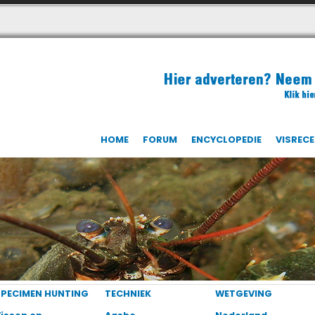
HOME
FORUM
ENCYCLOPEDIE
VISREC
SPECIMEN HUNTING
TECHNIEK
WETGEVING