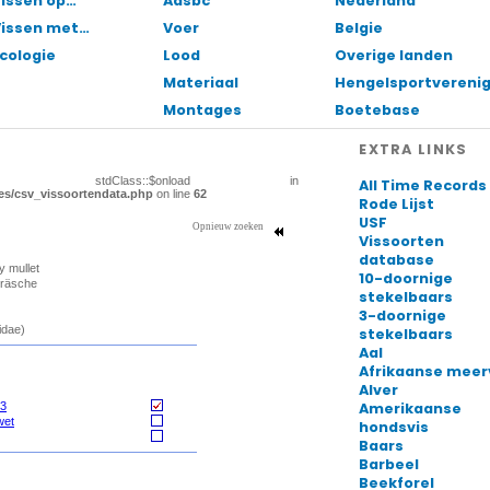
issen op…
Aasbc
Nederland
Vissen met…
Voer
Belgie
cologie
Lood
Overige landen
Materiaal
Hengelsportvereni
Montages
Boetebase
EXTRA LINKS
All Time Records
Rode Lijst
USF
Vissoorten
database
10-doornige
stekelbaars
3-doornige
stekelbaars
Aal
Afrikaanse meer
Alver
Amerikaanse
hondsvis
Baars
Barbeel
Beekforel