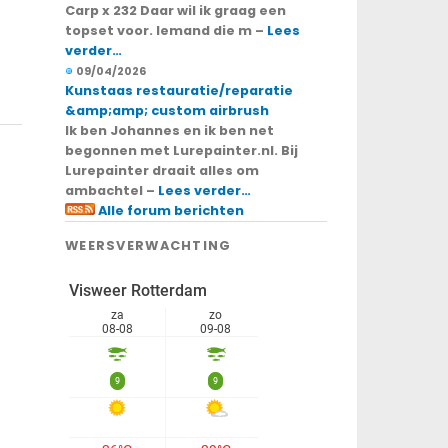
Carp x 232 Daar wil ik graag een
topset voor. Iemand die m –
Lees
verder…
09/04/2026
Kunstaas restauratie/reparatie
&amp;amp; custom airbrush
Ik ben Johannes en ik ben net
begonnen met Lurepainter.nl. Bij
Lurepainter draait alles om
ambachtel –
Lees verder…
Alle forum berichten
WEERSVERWACHTING