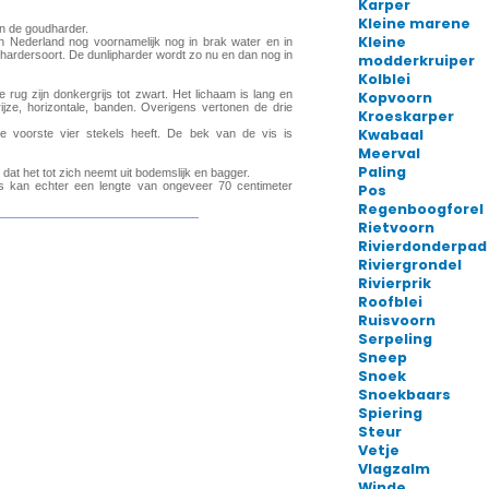
Karper
Kleine marene
Kleine
modderkruiper
Kolblei
Kopvoorn
Kroeskarper
Kwabaal
Meerval
Paling
Pos
Regenboogforel
Rietvoorn
Rivierdonderpad
Riviergrondel
Rivierprik
Roofblei
Ruisvoorn
Serpeling
Sneep
Snoek
Snoekbaars
Spiering
Steur
Vetje
Vlagzalm
Winde