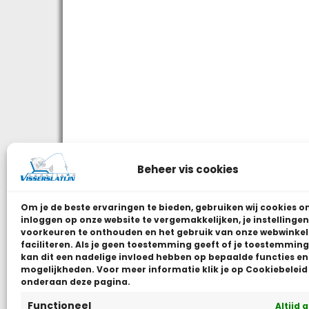
Beheer vis cookies
Om je de beste ervaringen te bieden, gebruiken wij
cookies o
inloggen op onze website te vergemakkelijken, je instellingen
voorkeuren te onthouden en het gebruik van onze webwinkel
faciliteren.
Als je geen toestemming geeft of je toestemming 
kan dit een nadelige invloed hebben op bepaalde functies en
mogelijkheden. Voor meer informatie klik je op Cookiebeleid
onderaan deze pagina.
Functioneel
Altijd 