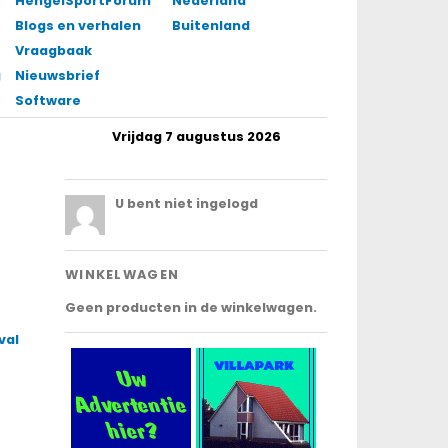
HengelSportForum
Nederland
Blogs en verhalen
Buitenland
Vraagbaak
gingen
Nieuwsbrief
Software
Vrijdag 7 augustus 2026
.
U bent niet ingelogd
WINKELWAGEN
Geen producten in de winkelwagen.
val