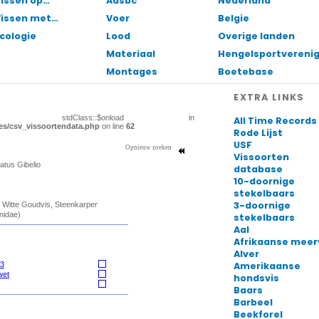
issen op…
Aasbc
Nederland
Vissen met…
Voer
Belgie
cologie
Lood
Overige landen
Materiaal
Hengelsportvereni
Montages
Boetebase
EXTRA LINKS
All Time Records
Rode Lijst
USF
Vissoorten
database
10-doornige
stekelbaars
3-doornige
stekelbaars
Aal
Afrikaanse meer
Alver
Amerikaanse
hondsvis
Baars
Barbeel
Beekforel