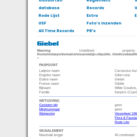
Vissoorten
Reglement
V
database
Records
Rode Lijst
Extra
E
USF
Foto’s inzenden
All Time Records
PR’s
Giebel