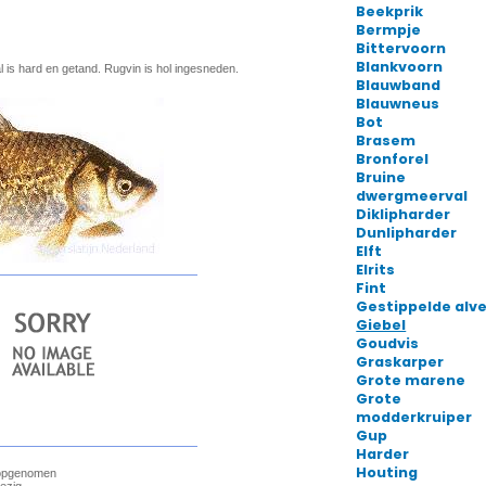
Beekprik
Bermpje
Bittervoorn
Blankvoorn
Blauwband
Blauwneus
Bot
Brasem
Bronforel
Bruine
dwergmeerval
Diklipharder
Dunlipharder
Elft
Elrits
Fint
Gestippelde alve
Giebel
Goudvis
Graskarper
Grote marene
Grote
modderkruiper
Gup
Harder
Houting