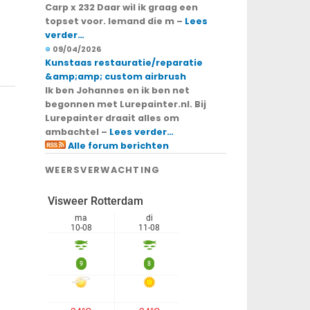
Carp x 232 Daar wil ik graag een
topset voor. Iemand die m –
Lees
verder…
09/04/2026
Kunstaas restauratie/reparatie
&amp;amp; custom airbrush
Ik ben Johannes en ik ben net
begonnen met Lurepainter.nl. Bij
Lurepainter draait alles om
ambachtel –
Lees verder…
Alle forum berichten
WEERSVERWACHTING