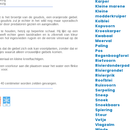
Karper
Kleine marene
Kleine
modderkruiper
Kolblei
Kopvoorn
Kroeskarper
Kwabaal
Meerval
Paling
Pos
Regenboogforel
Rietvoorn
Rivierdonderpad
Riviergrondel
Rivierprik
Roofblei
Ruisvoorn
Serpeling
Sneep
Snoek
Snoekbaars
Spiering
Steur
Vetje
Vlagzalm
Winde