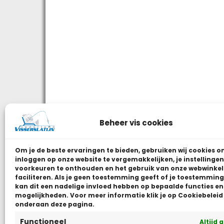
Beheer vis cookies
Om je de beste ervaringen te bieden, gebruiken wij
cookies o
inloggen op onze website te vergemakkelijken, je instellingen
voorkeuren te onthouden en het gebruik van onze webwinkel
faciliteren.
Als je geen toestemming geeft of je toestemming 
kan dit een nadelige invloed hebben op bepaalde functies en
mogelijkheden. Voor meer informatie klik je op Cookiebeleid
onderaan deze pagina.
Functioneel
Altijd 