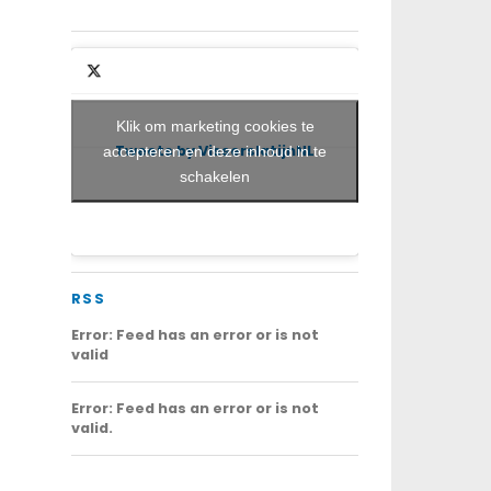
Klik om marketing cookies te
Tweets by VisserslatijnNL
accepteren en deze inhoud in te
schakelen
RSS
Error: Feed has an error or is not
valid
Error: Feed has an error or is not
valid.