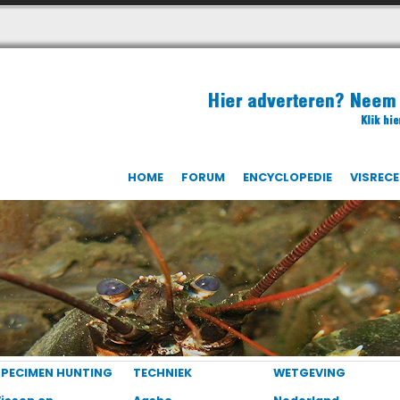
HOME
FORUM
ENCYCLOPEDIE
VISREC
SPECIMEN HUNTING
TECHNIEK
WETGEVING