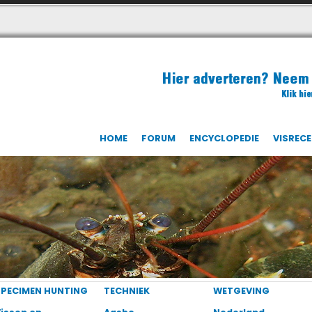
HOME
FORUM
ENCYCLOPEDIE
VISREC
SPECIMEN HUNTING
TECHNIEK
WETGEVING