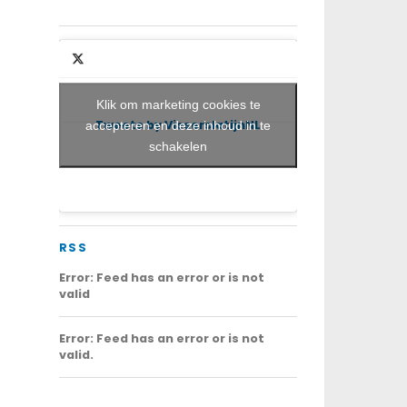
Klik om marketing cookies te
Tweets by VisserslatijnNL
accepteren en deze inhoud in te
schakelen
RSS
Error: Feed has an error or is not
valid
Error: Feed has an error or is not
valid.