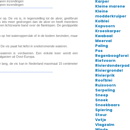
Karper
Kleine marene
Kleine
modderkruiper
Kolblei
Kopvoorn
Kroeskarper
Kwabaal
Meerval
Paling
Pos
Regenboogforel
Rietvoorn
Rivierdonderpad
Riviergrondel
Rivierprik
Roofblei
Ruisvoorn
Serpeling
Sneep
Snoek
Snoekbaars
Spiering
Steur
Vetje
Vlagzalm
Winde