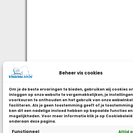
Beheer vis cookies
Om je de beste ervaringen te bieden, gebruiken wij
cookies o
inloggen op onze website te vergemakkelijken, je instellingen
voorkeuren te onthouden en het gebruik van onze webwinkel
faciliteren.
Als je geen toestemming geeft of je toestemming 
kan dit een nadelige invloed hebben op bepaalde functies en
mogelijkheden. Voor meer informatie klik je op Cookiebeleid
onderaan deze pagina.
Functioneel
Altijd 