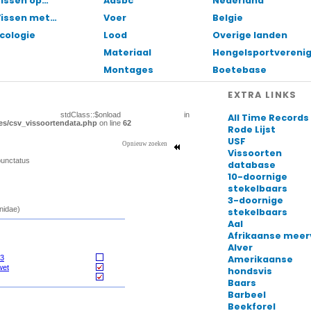
issen op…
Aasbc
Nederland
Vissen met…
Voer
Belgie
cologie
Lood
Overige landen
Materiaal
Hengelsportvereni
Montages
Boetebase
EXTRA LINKS
All Time Records
Rode Lijst
USF
Vissoorten
database
10-doornige
stekelbaars
3-doornige
stekelbaars
Aal
Afrikaanse meer
Alver
Amerikaanse
hondsvis
Baars
Barbeel
Beekforel