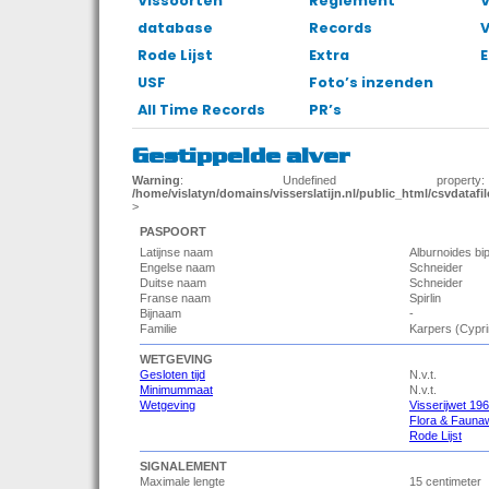
Vissoorten
Reglement
V
database
Records
Rode Lijst
Extra
E
USF
Foto’s inzenden
All Time Records
PR’s
Gestippelde alver