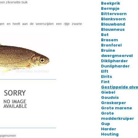
Beekprik
Bermpje
Bittervoorn
Blankvoorn
Blauwband
Blauwneus
Bot
Brasem
Bronforel
Bruine
dwergmeerval
Diklipharder
Dunlipharder
Elft
Elrits
Fint
Gestippelde alve
Giebel
Goudvis
Graskarper
Grote marene
Grote
modderkruiper
Gup
Harder
Houting