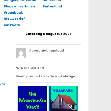
HengelSportForum
Nederland
Blogs en verhalen
Buitenland
Vraagbaak
gingen
Nieuwsbrief
Software
Zaterdag 8 augustus 2026
.
U bent niet ingelogd
WINKELWAGEN
Geen producten in de winkelwagen.
val