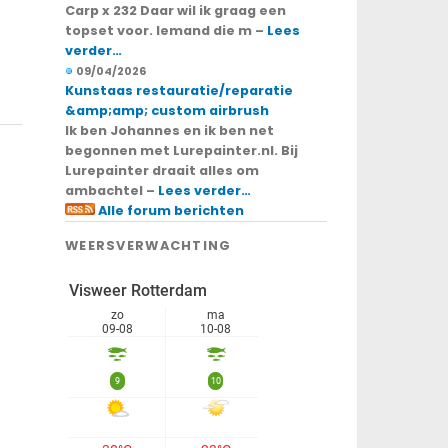
Carp x 232 Daar wil ik graag een
topset voor. Iemand die m –
Lees
verder…
09/04/2026
Kunstaas restauratie/reparatie
&amp;amp; custom airbrush
Ik ben Johannes en ik ben net
begonnen met Lurepainter.nl. Bij
Lurepainter draait alles om
ambachtel –
Lees verder…
Alle forum berichten
WEERSVERWACHTING