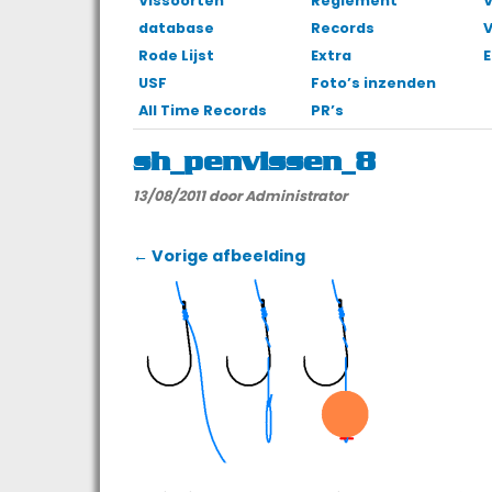
Vissoorten
Reglement
V
database
Records
Rode Lijst
Extra
E
USF
Foto’s inzenden
All Time Records
PR’s
sh_penvissen_8
13/08/2011
door Administrator
← Vorige afbeelding