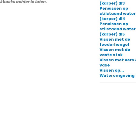
ckbacks achter te laten.
(karper) dl3
Penvissen op
stilstaand water
(karper) dl4
Penvissen op
stilstaand water
(karper) dl5
Vissen met de
feederhengel
Vissen met de
vaste stok
Vissen met vers
vase
Vissen op...
Wateromgeving