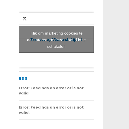
Klik om marketing cookies te
Tweets by VisserslatijnNL
accepteren en deze inhoud in te
schakelen
RSS
Error: Feed has an error or is not
valid
Error: Feed has an error or is not
valid.