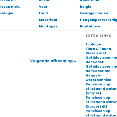
issen op…
Aasbc
Nederland
Vissen met…
Voer
Belgie
cologie
Lood
Overige landen
Materiaal
Hengelsportvereni
Montages
Boetebase
EXTRA LINKS
Ecologie
Flora & Fauna
Vissen met...
Getijdevissen m
Volgende afbeelding →
de feeder
Getijdevissen m
de feeder dl2
Hengel-
werptechniek
Penvissen op
stilstaand water
(karper)
Penvissen op
stilstaand water
(karper) dl2
Penvissen op
stilstaand water