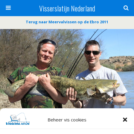
Visserslatijn Nederland
Terug naar Meervalvissen op de Ebro 2011
Beheer vis cookies
« vorige in galerij