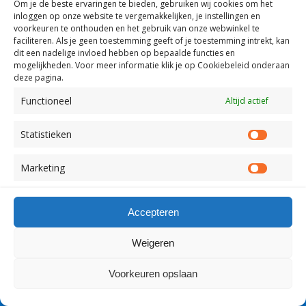
Om je de beste ervaringen te bieden, gebruiken wij
cookies om het
inloggen op onze website te vergemakkelijken, je instellingen en
voorkeuren te onthouden en het gebruik van onze webwinkel te
faciliteren.
Als je geen toestemming geeft of je toestemming intrekt, kan
Terug naar boven
dit een nadelige invloed hebben op bepaalde functies en
mogelijkheden. Voor meer informatie klik je op Cookiebeleid onderaan
Mobiel
Desktop
deze pagina.
Functioneel
Altijd actief
Copyright Visserslatijn Nederland 1998-2012
Statistieken
Statist
Marketing
Market
Accepteren
Weigeren
Voorkeuren opslaan