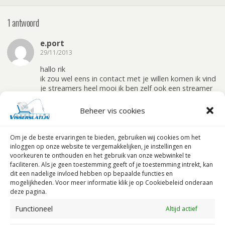
1 antwoord
e.port
29/11/2013
hallo rik
ik zou wel eens in contact met je willen komen ik vind
je streamers heel mooi ik ben zelf ook een streamer
visser maar ik kan ze niet maken als jij mij er een paar
zou willen maken zou ik dat heel mooi vinden mag ik
Beheer vis cookies
je telefoonnr dan kan ik kontakt met je opnemen
hopelijk tot gauw.
mvg e.port uit elburg
Om je de beste ervaringen te bieden, gebruiken wij
cookies om het
inloggen op onze website te vergemakkelijken, je instellingen en
Beantwoorden
voorkeuren te onthouden en het gebruik van onze webwinkel te
faciliteren.
Als je geen toestemming geeft of je toestemming intrekt, kan
dit een nadelige invloed hebben op bepaalde functies en
mogelijkheden. Voor meer informatie klik je op Cookiebeleid onderaan
deze pagina.
Geef een reactie
Functioneel
Altijd actief