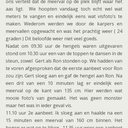
ons verteld dat de meerval op de plek blijft waar het
aas ligt. We hoopten vandaag toch echt wel wat
meters te vangen en eindelijk eens wat visfoto’s te
maken. Wederom werden we door de karpers en
meervallen opgewacht en was het prachtig weer ( 24
graden ) Dit beloofde weer niet veel goeds.
Nadat om 09.30 uur de hengels waren uitgevaren
stond om 10.30 uur een van de toppen te dansen in de
steun, zowel Gert als Ron stonden op. We hadden van
te voren afgesproken dat de eerste aanbeet voor Ron
zou zijn. Gert sloeg aan en gaf de hengel aan Ron. Na
een dril van een 10 minuten lag er eindelijk een
meerval op de kant van 135 cm. Hier werden wat
mooie foto’s van gemaakt. Het was geen monster
maar het was in ieder geval vis.
11.10 uur 2e aanbeet. Ik sloeg aan en haalde na een
15 minuten een meerval van 160 cm binnen. Het
begon er wat op te lijken. 11.35 uur weer een aanbeet