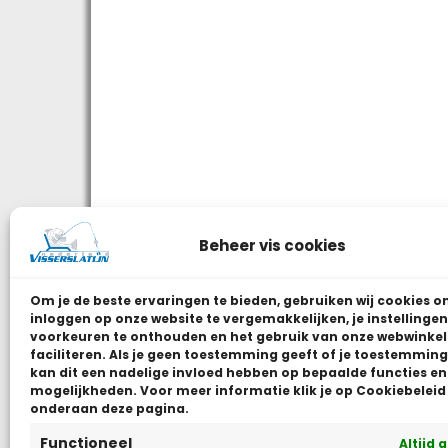
Beheer vis cookies
Om je de beste ervaringen te bieden, gebruiken wij
cookies o
inloggen op onze website te vergemakkelijken, je instellingen
voorkeuren te onthouden en het gebruik van onze webwinkel
faciliteren.
Als je geen toestemming geeft of je toestemming 
kan dit een nadelige invloed hebben op bepaalde functies en
mogelijkheden. Voor meer informatie klik je op Cookiebeleid
onderaan deze pagina.
Functioneel
Altijd 