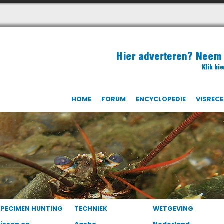
HOME
FORUM
ENCYCLOPEDIE
VISREC
SPECIMEN HUNTING
TECHNIEK
WETGEVING