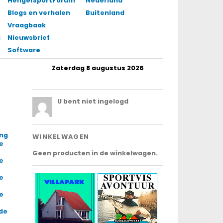
HengelSportForum
Nederland
Blogs en verhalen
Buitenland
Vraagbaak
gingen
Nieuwsbrief
Software
Zaterdag 8 augustus 2026
.
U bent niet ingelogd
ing
WINKELWAGEN
e
Geen producten in de winkelwagen.
e
e
e
 de