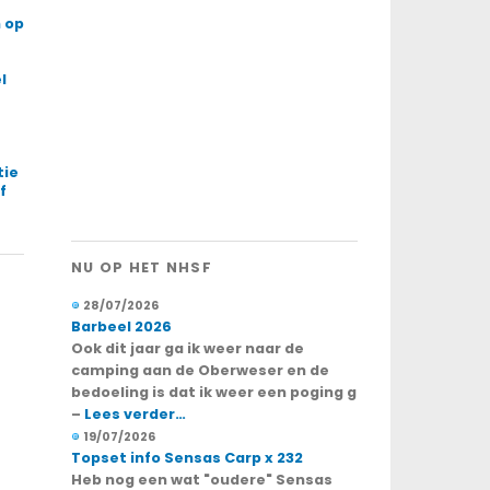
 op
l
tie
f
NU OP HET NHSF
28/07/2026
Barbeel 2026
Ook dit jaar ga ik weer naar de
camping aan de Oberweser en de
bedoeling is dat ik weer een poging g
–
Lees verder…
19/07/2026
Topset info Sensas Carp x 232
Heb nog een wat "oudere" Sensas