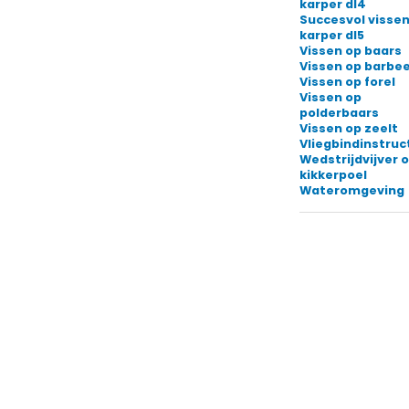
karper dl4
Succesvol vissen
karper dl5
Vissen op baars
Vissen op barbee
Vissen op forel
Vissen op
polderbaars
Vissen op zeelt
Vliegbindinstruc
Wedstrijdvijver o
kikkerpoel
Wateromgeving