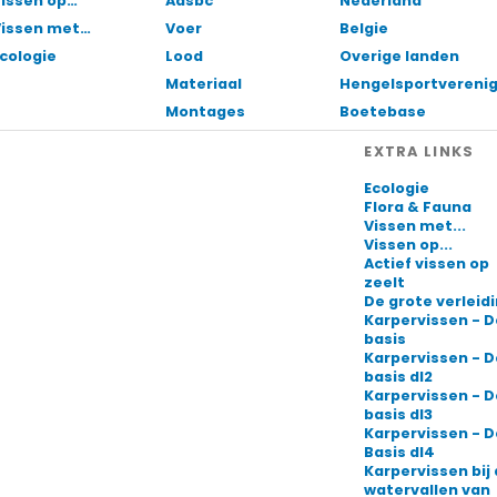
issen op…
Aasbc
Nederland
Vissen met…
Voer
Belgie
cologie
Lood
Overige landen
Materiaal
Hengelsportvereni
Montages
Boetebase
EXTRA LINKS
Ecologie
Flora & Fauna
Vissen met...
Vissen op...
Actief vissen op
zeelt
De grote verleid
Karpervissen - D
basis
Karpervissen - D
basis dl2
Karpervissen - D
basis dl3
Karpervissen - D
Basis dl4
Karpervissen bij
watervallen van