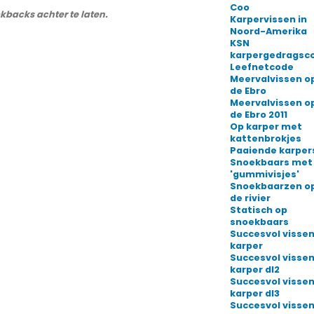
Coo
ckbacks achter te laten.
Karpervissen in
Noord-Amerika
KSN
karpergedragsc
Leefnetcode
Meervalvissen o
de Ebro
Meervalvissen o
de Ebro 2011
Op karper met
kattenbrokjes
Paaiende karper
Snoekbaars met
'gummivisjes'
Snoekbaarzen o
de rivier
Statisch op
snoekbaars
Succesvol vissen
karper
Succesvol vissen
karper dl2
Succesvol vissen
karper dl3
Succesvol vissen