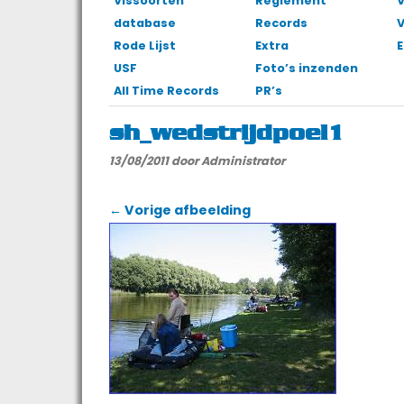
Vissoorten
Reglement
V
database
Records
Rode Lijst
Extra
E
USF
Foto’s inzenden
All Time Records
PR’s
sh_wedstrijdpoel1
13/08/2011
door Administrator
← Vorige afbeelding