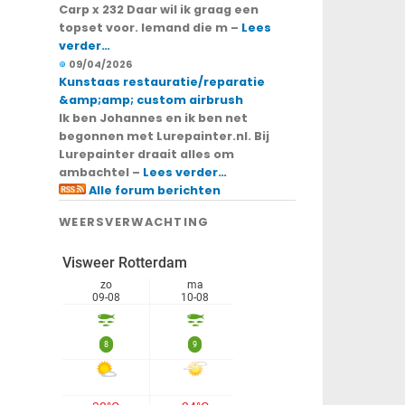
Carp x 232 Daar wil ik graag een
topset voor. Iemand die m –
Lees
verder…
09/04/2026
Kunstaas restauratie/reparatie
&amp;amp; custom airbrush
Ik ben Johannes en ik ben net
begonnen met Lurepainter.nl. Bij
Lurepainter draait alles om
ambachtel –
Lees verder…
Alle forum berichten
WEERSVERWACHTING