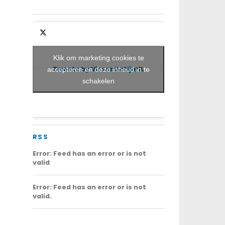
Klik om marketing cookies te
Tweets by VisserslatijnNL
accepteren en deze inhoud in te
schakelen
RSS
Error: Feed has an error or is not
valid
Error: Feed has an error or is not
valid.