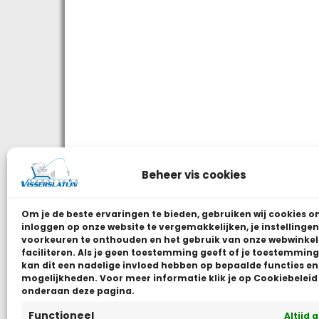
Beheer vis cookies
Om je de beste ervaringen te bieden, gebruiken wij
cookies o
inloggen op onze website te vergemakkelijken, je instellingen
voorkeuren te onthouden en het gebruik van onze webwinkel
faciliteren.
Als je geen toestemming geeft of je toestemming 
kan dit een nadelige invloed hebben op bepaalde functies en
mogelijkheden. Voor meer informatie klik je op Cookiebeleid
onderaan deze pagina.
Functioneel
Altijd 