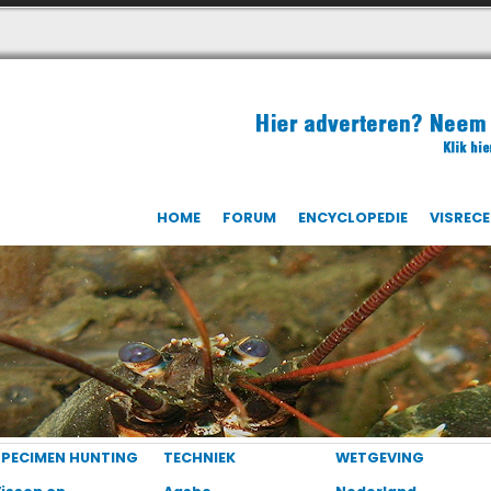
HOME
FORUM
ENCYCLOPEDIE
VISREC
SPECIMEN HUNTING
TECHNIEK
WETGEVING