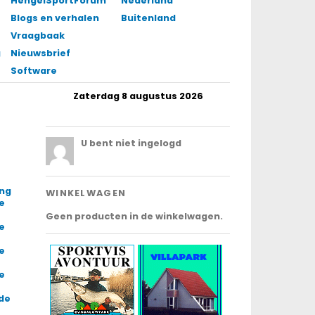
HengelSportForum
Nederland
Blogs en verhalen
Buitenland
Vraagbaak
gingen
Nieuwsbrief
Software
Zaterdag 8 augustus 2026
.
U bent niet ingelogd
ing
WINKELWAGEN
e
Geen producten in de winkelwagen.
e
e
e
 de