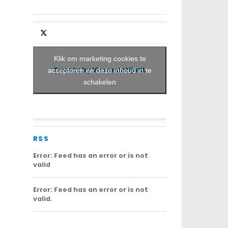
Klik om marketing cookies te
Tweets by VisserslatijnNL
accepteren en deze inhoud in te
schakelen
RSS
Error: Feed has an error or is not
valid
Error: Feed has an error or is not
valid.