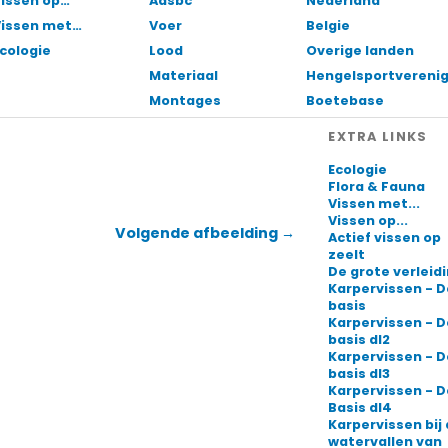
issen op…
Aasbc
Nederland
Vissen met…
Voer
Belgie
cologie
Lood
Overige landen
Materiaal
Hengelsportvereni
Montages
Boetebase
EXTRA LINKS
Ecologie
Flora & Fauna
Vissen met...
Vissen op...
Volgende afbeelding →
Actief vissen op
zeelt
De grote verleid
Karpervissen - D
basis
Karpervissen - D
basis dl2
Karpervissen - D
basis dl3
Karpervissen - D
Basis dl4
Karpervissen bij
watervallen van