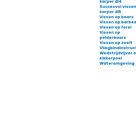
karper dl4
Succesvol vissen
karper dl5
Vissen op baars
Vissen op barbee
Vissen op forel
Vissen op
polderbaars
Vissen op zeelt
Vliegbindinstruc
Wedstrijdvijver o
kikkerpoel
Wateromgeving