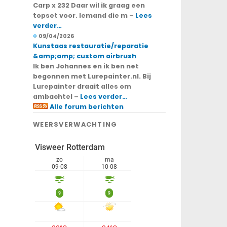
Carp x 232 Daar wil ik graag een
topset voor. Iemand die m –
Lees
verder…
09/04/2026
Kunstaas restauratie/reparatie
&amp;amp; custom airbrush
Ik ben Johannes en ik ben net
begonnen met Lurepainter.nl. Bij
Lurepainter draait alles om
ambachtel –
Lees verder…
Alle forum berichten
WEERSVERWACHTING