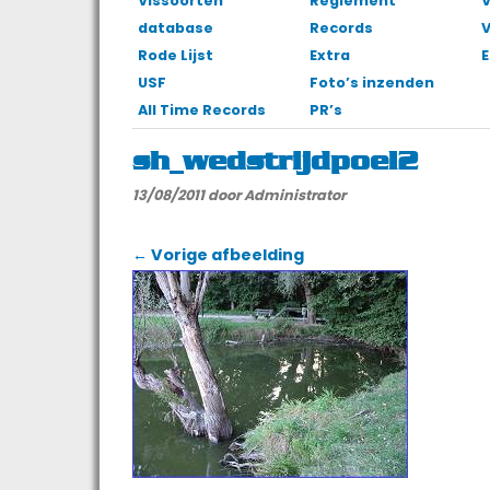
Vissoorten
Reglement
V
database
Records
Rode Lijst
Extra
E
USF
Foto’s inzenden
All Time Records
PR’s
sh_wedstrijdpoel2
13/08/2011
door Administrator
← Vorige afbeelding