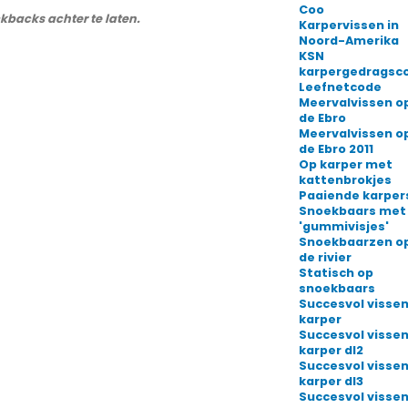
Coo
ckbacks achter te laten.
Karpervissen in
Noord-Amerika
KSN
karpergedragsc
Leefnetcode
Meervalvissen o
de Ebro
Meervalvissen o
de Ebro 2011
Op karper met
kattenbrokjes
Paaiende karper
Snoekbaars met
'gummivisjes'
Snoekbaarzen o
de rivier
Statisch op
snoekbaars
Succesvol vissen
karper
Succesvol vissen
karper dl2
Succesvol vissen
karper dl3
Succesvol vissen