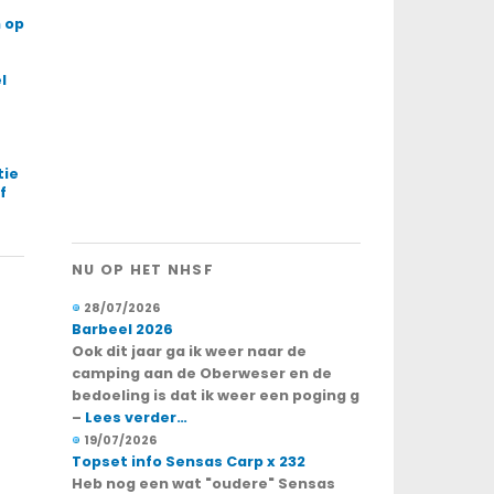
 op
l
tie
f
NU OP HET NHSF
28/07/2026
Barbeel 2026
Ook dit jaar ga ik weer naar de
camping aan de Oberweser en de
bedoeling is dat ik weer een poging g
–
Lees verder…
19/07/2026
Topset info Sensas Carp x 232
Heb nog een wat "oudere" Sensas