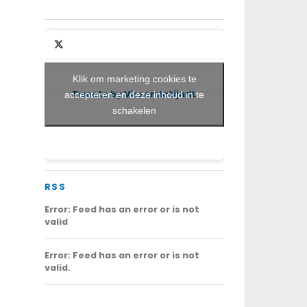
Klik om marketing cookies te
Tweets by VisserslatijnNL
accepteren en deze inhoud in te
schakelen
RSS
Error: Feed has an error or is not
valid
Error: Feed has an error or is not
valid.