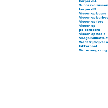
karper dl4
Succesvol vissen
karper dl5
Vissen op baars
Vissen op barbee
Vissen op forel
Vissen op
polderbaars
Vissen op zeelt
Vliegbindinstruc
Wedstrijdvijver o
kikkerpoel
Wateromgeving