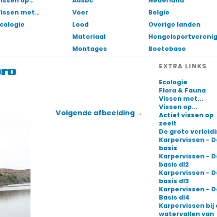
issen op…
Aasbc
Nederland
Vissen met…
Voer
Belgie
cologie
Lood
Overige landen
Materiaal
Hengelsportvereni
Montages
Boetebase
EXTRA LINKS
bro
Ecologie
Flora & Fauna
Vissen met...
Vissen op...
Volgende afbeelding →
Actief vissen op
zeelt
De grote verleid
Karpervissen - D
basis
Karpervissen - D
basis dl2
Karpervissen - D
basis dl3
Karpervissen - D
Basis dl4
Karpervissen bij
watervallen van