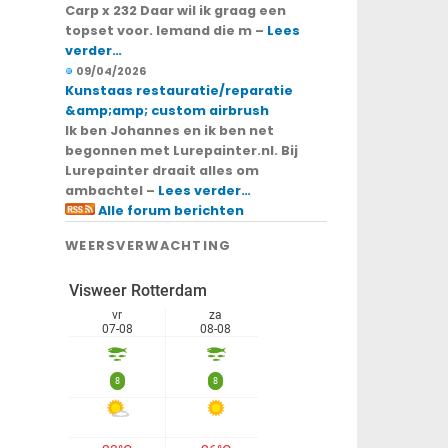
Carp x 232 Daar wil ik graag een
topset voor. Iemand die m –
Lees
verder…
09/04/2026
Kunstaas restauratie/reparatie
&amp;amp; custom airbrush
Ik ben Johannes en ik ben net
begonnen met Lurepainter.nl. Bij
Lurepainter draait alles om
ambachtel –
Lees verder…
Alle forum berichten
WEERSVERWACHTING