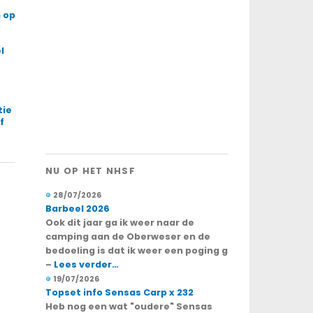
 op
l
tie
f
NU OP HET NHSF
28/07/2026
Barbeel 2026
Ook dit jaar ga ik weer naar de
camping aan de Oberweser en de
bedoeling is dat ik weer een poging g
–
Lees verder…
19/07/2026
Topset info Sensas Carp x 232
Heb nog een wat "oudere" Sensas