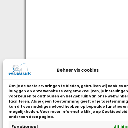
Beheer vis cookies
Om je de beste ervaringen te bieden, gebruiken wij
cookies o
inloggen op onze website te vergemakkelijken, je instellingen
voorkeuren te onthouden en het gebruik van onze webwinkel
faciliteren.
Als je geen toestemming geeft of je toestemming 
kan dit een nadelige invloed hebben op bepaalde functies en
mogelijkheden. Voor meer informatie klik je op Cookiebeleid
onderaan deze pagina.
Functioneel
Altijd 