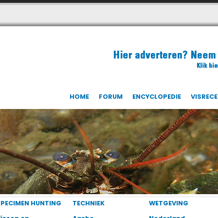
HOME
FORUM
ENCYCLOPEDIE
VISREC
SPECIMEN HUNTING
TECHNIEK
WETGEVING