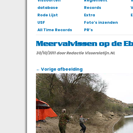
Vissoorten
Reglement
V
database
Records
Rode Lijst
Extra
E
USF
Foto’s inzenden
All Time Records
PR’s
Meervalvissen op de E
30/10/2011
door Redactie Visserslatijn.NL
← Vorige afbeelding