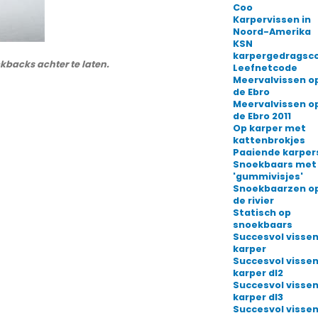
Coo
Karpervissen in
Noord-Amerika
KSN
karpergedragsc
ckbacks achter te laten.
Leefnetcode
Meervalvissen o
de Ebro
Meervalvissen o
de Ebro 2011
Op karper met
kattenbrokjes
Paaiende karper
Snoekbaars met
'gummivisjes'
Snoekbaarzen o
de rivier
Statisch op
snoekbaars
Succesvol vissen
karper
Succesvol vissen
karper dl2
Succesvol vissen
karper dl3
Succesvol vissen