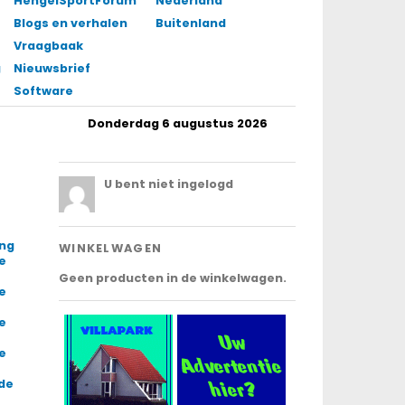
HengelSportForum
Nederland
Blogs en verhalen
Buitenland
Vraagbaak
gingen
Nieuwsbrief
Software
Donderdag 6 augustus 2026
.
U bent niet ingelogd
ing
WINKELWAGEN
e
Geen producten in de winkelwagen.
e
e
e
 de