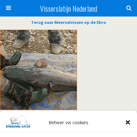
Visserslatijn Nederland
Terug naar Meervalvissen op de Ebro
Beheer vis cookies
« vorige in galerij
volgende in galerij »