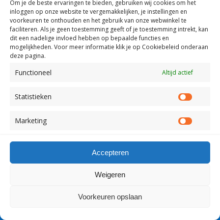
Om je de beste ervaringen te bieden, gebruiken wij
cookies om het
inloggen op onze website te vergemakkelijken, je instellingen en
Terug naar boven
voorkeuren te onthouden en het gebruik van onze webwinkel te
faciliteren.
Als je geen toestemming geeft of je toestemming intrekt, kan
dit een nadelige invloed hebben op bepaalde functies en
Mobiel
Desktop
mogelijkheden. Voor meer informatie klik je op Cookiebeleid onderaan
deze pagina.
Copyright Visserslatijn Nederland 1998-2012
Functioneel
Altijd actief
Statistieken
Statist
Marketing
Market
Accepteren
Weigeren
Voorkeuren opslaan