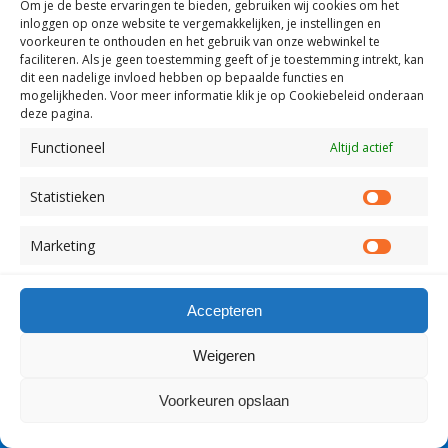
Om je de beste ervaringen te bieden, gebruiken wij
cookies om het
inloggen op onze website te vergemakkelijken, je instellingen en
voorkeuren te onthouden en het gebruik van onze webwinkel te
faciliteren.
Als je geen toestemming geeft of je toestemming intrekt, kan
Terug naar boven
dit een nadelige invloed hebben op bepaalde functies en
mogelijkheden. Voor meer informatie klik je op Cookiebeleid onderaan
Mobiel
Desktop
deze pagina.
Functioneel
Altijd actief
Copyright Visserslatijn Nederland 1998-2012
Statistieken
Statist
Marketing
Market
Accepteren
Weigeren
Voorkeuren opslaan