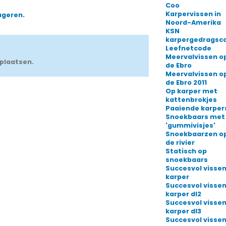
Coo
Karpervissen in
ageren
.
Noord-Amerika
KSN
karpergedragsc
Leefnetcode
Meervalvissen o
plaatsen.
de Ebro
Meervalvissen o
de Ebro 2011
Op karper met
kattenbrokjes
Paaiende karper
Snoekbaars met
'gummivisjes'
Snoekbaarzen o
de rivier
Statisch op
snoekbaars
Succesvol vissen
karper
Succesvol vissen
karper dl2
Succesvol vissen
karper dl3
Succesvol vissen