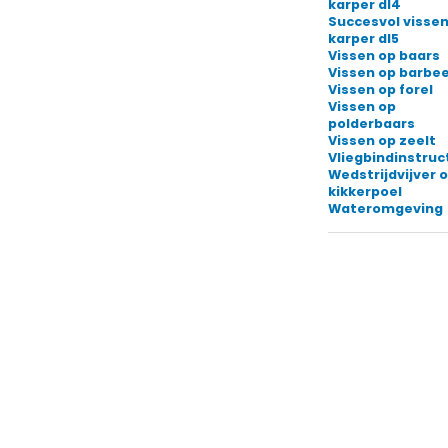
karper dl4
Succesvol vissen
karper dl5
Vissen op baars
Vissen op barbee
Vissen op forel
Vissen op
polderbaars
Vissen op zeelt
Vliegbindinstruc
Wedstrijdvijver o
kikkerpoel
Wateromgeving