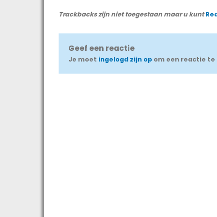
Trackbacks zijn niet toegestaan maar u kunt
Re
Geef een reactie
Je moet
ingelogd zijn op
om een reactie te 