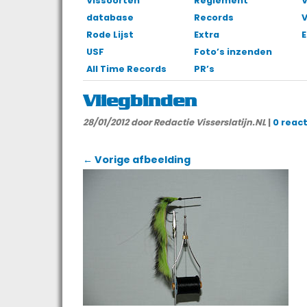
Vissoorten
Reglement
V
database
Records
Rode Lijst
Extra
E
USF
Foto’s inzenden
All Time Records
PR’s
Vliegbinden
28/01/2012
door Redactie Visserslatijn.NL
|
0 reac
← Vorige afbeelding