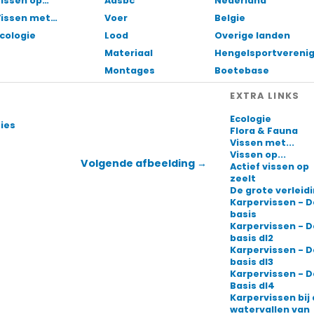
issen op…
Aasbc
Nederland
Vissen met…
Voer
Belgie
cologie
Lood
Overige landen
Materiaal
Hengelsportvereni
Montages
Boetebase
EXTRA LINKS
Ecologie
ties
Flora & Fauna
Vissen met...
Vissen op...
Volgende afbeelding →
Actief vissen op
zeelt
De grote verleid
Karpervissen - D
basis
Karpervissen - D
basis dl2
Karpervissen - D
basis dl3
Karpervissen - D
Basis dl4
Karpervissen bij
watervallen van