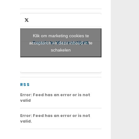
Klik om marketing cookies te
Tweets by VisserslatijnNL
accepteren en deze inhoud in te
schakelen
RSS
Error: Feed has an error or is not
valid
Error: Feed has an error or is not
valid.