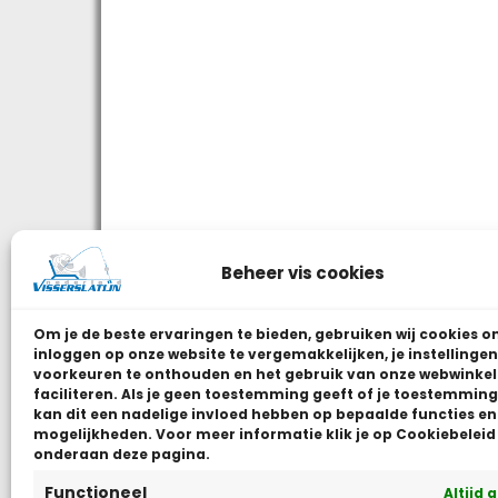
Beheer vis cookies
Om je de beste ervaringen te bieden, gebruiken wij
cookies o
inloggen op onze website te vergemakkelijken, je instellingen
voorkeuren te onthouden en het gebruik van onze webwinkel
faciliteren.
Als je geen toestemming geeft of je toestemming 
kan dit een nadelige invloed hebben op bepaalde functies en
mogelijkheden. Voor meer informatie klik je op Cookiebeleid
onderaan deze pagina.
Functioneel
Altijd 