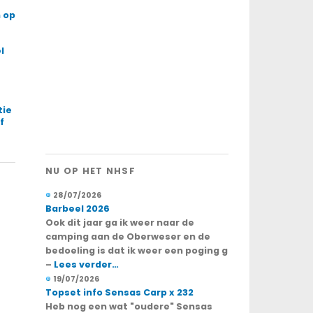
 op
l
tie
f
NU OP HET NHSF
28/07/2026
Barbeel 2026
Ook dit jaar ga ik weer naar de
camping aan de Oberweser en de
bedoeling is dat ik weer een poging g
–
Lees verder…
19/07/2026
Topset info Sensas Carp x 232
Heb nog een wat "oudere" Sensas