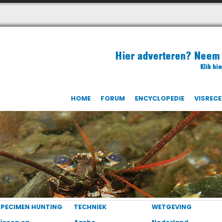
HOME
FORUM
ENCYCLOPEDIE
VISREC
SPECIMEN HUNTING
TECHNIEK
WETGEVING