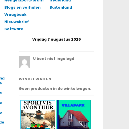
HengelSportForum
Nederland
Blogs en verhalen
Buitenland
Vraagbaak
gingen
Nieuwsbrief
Software
Vrijdag 7 augustus 2026
.
U bent niet ingelogd
ing
WINKELWAGEN
e
Geen producten in de winkelwagen.
e
e
e
 de