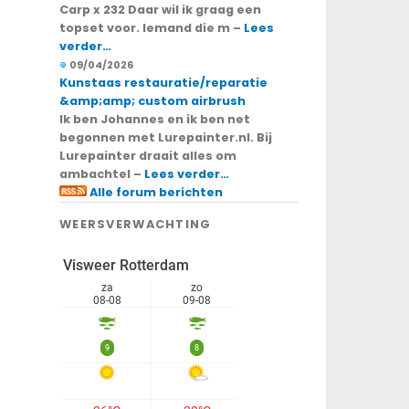
Carp x 232 Daar wil ik graag een
topset voor. Iemand die m –
Lees
verder…
09/04/2026
Kunstaas restauratie/reparatie
&amp;amp; custom airbrush
Ik ben Johannes en ik ben net
begonnen met Lurepainter.nl. Bij
Lurepainter draait alles om
ambachtel –
Lees verder…
Alle forum berichten
WEERSVERWACHTING